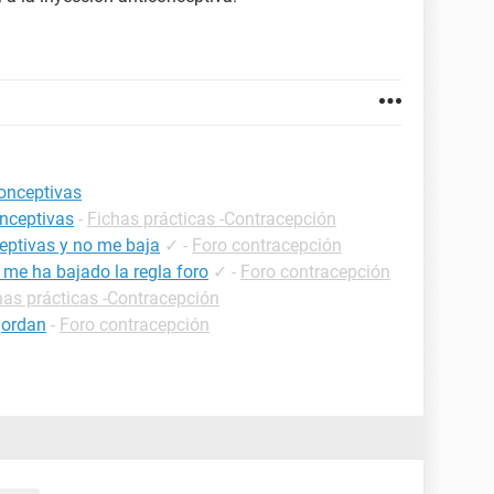
conceptivas
onceptivas
-
Fichas prácticas -Contracepción
ceptivas y no me baja
✓
-
Foro contracepción
 me ha bajado la regla foro
✓
-
Foro contracepción
has prácticas -Contracepción
gordan
-
Foro contracepción