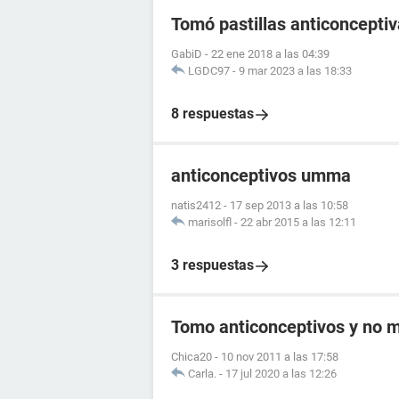
Tomó pastillas anticoncept
GabiD
-
22 ene 2018 a las 04:39
LGDC97
-
9 mar 2023 a las 18:33
8 respuestas
anticonceptivos umma
natis2412
-
17 sep 2013 a las 10:58
marisolfl
-
22 abr 2015 a las 12:11
3 respuestas
Tomo anticonceptivos y no me
Chica20
-
10 nov 2011 a las 17:58
Carla.
-
17 jul 2020 a las 12:26