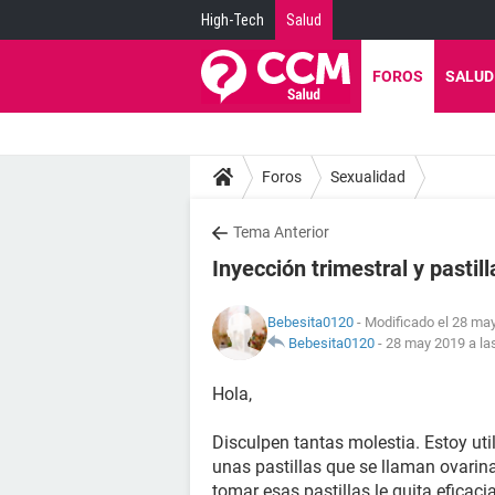
High-Tech
Salud
FOROS
SALUD
Foros
Sexualidad
Tema Anterior
Inyección trimestral y pastil
Bebesita0120
- Modificado el 28 may
Bebesita0120
-
28 may 2019 a la
Hola,
Disculpen tantas molestia. Estoy uti
unas pastillas que se llaman ovarina
tomar esas pastillas le quita eficaci