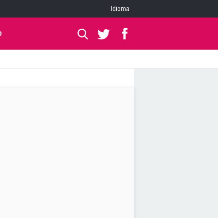
Idioma
O