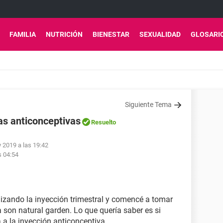
FAMILIA
NUTRICIÓN
BIENESTAR
SEXUALIDAD
GLOSARI
Siguiente Tema
las anticonceptivas
Resuelto
 2019 a las 19:42
s 04:54
lizando la inyección trimestral y comencé a tomar
 son natural garden. Lo que quería saber es si
a a la inyección anticonceptiva.