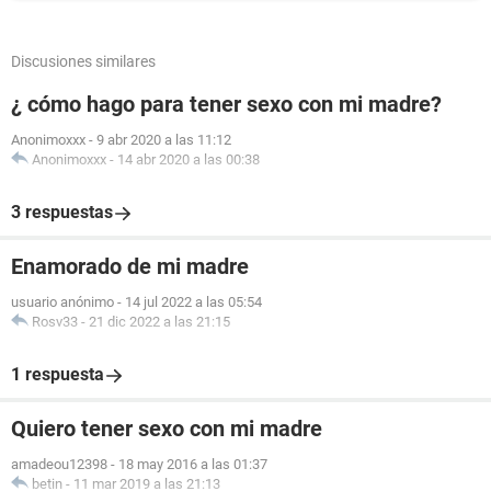
Discusiones similares
¿ cómo hago para tener sexo con mi madre?
Anonimoxxx
-
9 abr 2020 a las 11:12
Anonimoxxx
-
14 abr 2020 a las 00:38
3 respuestas
Enamorado de mi madre
usuario anónimo
-
14 jul 2022 a las 05:54
Rosv33
-
21 dic 2022 a las 21:15
1 respuesta
Quiero tener sexo con mi madre
amadeou12398
-
18 may 2016 a las 01:37
betin
-
11 mar 2019 a las 21:13