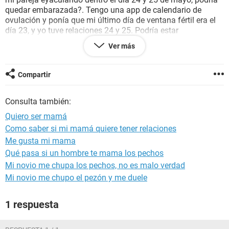
quedar embarazada?. Tengo una app de calendario de
ovulación y ponía que mi último día de ventana fértil era el
día 23, y yo tuve relaciones 24 y 25. Podría estar
embarazada?. Supuestamente me tiene que bajar el día 6 de
Ver más
junio el periodo, en estos días noto como presión en los
riñones osea molestias leves, y en los ovarios, como cuando
estas en esos días que te va a bajar la regla pero más leve, y
Compartir
me noto como pesada cuando te va a bajar la regla. Y no se
si es que podría estar embarazada ya que tube relaciones 1
Consulta también:
después de mi ovulación o simplemente me va a bajar la
regla.... Espero respuesta.
Quiero ser mamá
Como saber si mi mamá quiere tener relaciones
Gracias
Me gusta mi mama
Qué pasa si un hombre te mama los pechos
Mi novio me chupa los pechos, no es malo verdad
Mi novio me chupo el pezón y me duele
1 respuesta