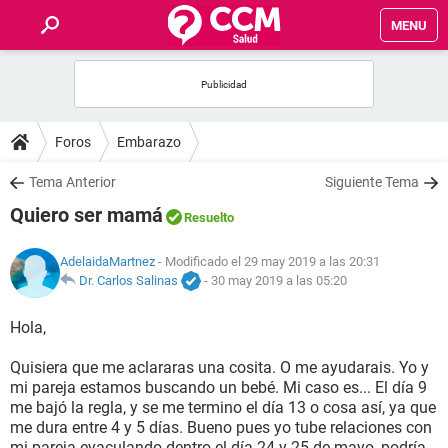
MENU
INICIO
FOROS
Foros
Embarazo
SALUD
Tema Anterior
Siguiente Tema
Quiero ser mamá
Resuelto
FAMILIA
AdelaidaMartnez
- Modificado el 29 may 2019 a las 20:31
NUTRICIÓN
Dr. Carlos Salinas
-
30 may 2019 a las 05:20
Hola,
BIENESTAR
Quisiera que me aclararas una cosita. O me ayudarais. Yo y
SEXUALIDAD
mi pareja estamos buscando un bebé. Mi caso es... El día 9
me bajó la regla, y se me termino el día 13 o cosa así, ya que
me dura entre 4 y 5 días. Bueno pues yo tube relaciones con
GLOSARIO
mi pareja eyaculando dentro el día 24 y 25 de mayo, podría