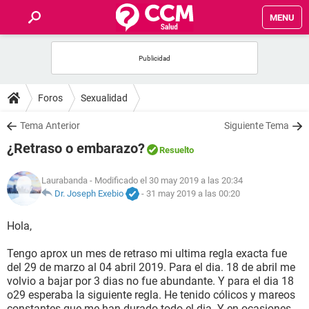
MENU
INICIO
FOROS
Foros
Sexualidad
SALUD
Tema Anterior
Siguiente Tema
¿Retraso o embarazo?
Resuelto
FAMILIA
Laurabanda
- Modificado el 30 may 2019 a las 20:34
NUTRICIÓN
Dr. Joseph Exebio
-
31 may 2019 a las 00:20
Hola,
BIENESTAR
Tengo aprox un mes de retraso mi ultima regla exacta fue
SEXUALIDAD
del 29 de marzo al 04 abril 2019. Para el dia. 18 de abril me
volvio a bajar por 3 dias no fue abundante. Y para el dia 18
o29 esperaba la siguiente regla. He tenido cólicos y mareos
GLOSARIO
constantes que me han durado todo el dia. Y en ocasiones