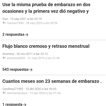
Use la misma prueba de embarazo en dos
ocasiones y la primera vez dió negativo y
Dan
-
13 sep 2021 a las 02:19
marsan1990
-
28 sep 2023 a las 09:26
2 respuestas
Flujo blanco cremoso y retraso menstrual
Anonimo
-
26 nov 2011 a las 22:12
anonimo0026
-
31 may 2019 a las 21:49
543 respuestas
Cuantos meses son 23 semanas de embarazo .
Carolina271992
-
10 abr 2020 a las 00:43
Hermanamayor
-
10 abr 2020 a las 01:44
1 respuesta