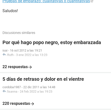
Pruebas de embarazo: cualitativas o cuantitativas
Saludos!
Discusiones similares
Por qué hago popo negro, estoy embarazada
isai
-
16 oct 2012 a las 19:21
Ruth
-
3 ene 2022 a las 13:23
22 respuestas
5 días de retraso y dolor en el vientre
cordoba1987
-
22 dic 2011 a las 14:48
lisanna
-
24 feb 2022 a las 19:23
220 respuestas