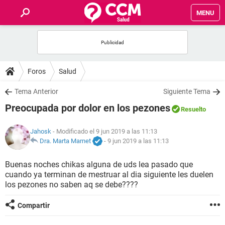
MENU
INICIO
FOROS
Foros
Salud
SALUD
Tema Anterior
Siguiente Tema
Preocupada por dolor en los pezones
Resuelto
FAMILIA
Jahosk
- Modificado el 9 jun 2019 a las 11:13
NUTRICIÓN
Dra. Marta Marnet
-
9 jun 2019 a las 11:13
Buenas noches chikas alguna de uds lea pasado que
BIENESTAR
cuando ya terminan de mestruar al dia siguiente les duelen
los pezones no saben aq se debe????
SEXUALIDAD
Compartir
GLOSARIO