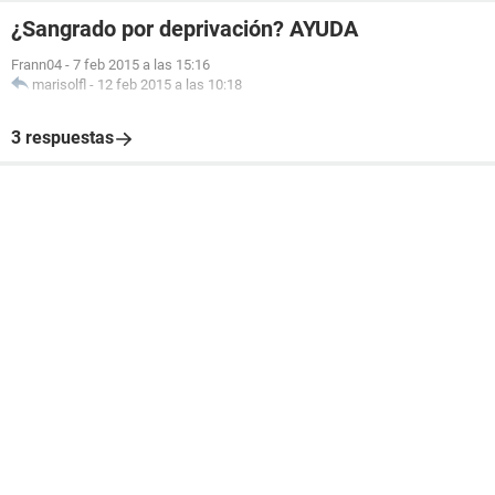
¿Sangrado por deprivación? AYUDA
Frann04
-
7 feb 2015 a las 15:16
marisolfl
-
12 feb 2015 a las 10:18
3 respuestas