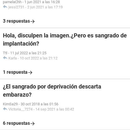
pamelaChh
-
1 jun 2021 a las 16:28
jessi2731
-
2 jun 2021 a las 17:19
3 respuestas
Hola, disculpen la imagen.¿Pero es sangrado de
implantación?
Ttl
-
11 jul 2022 a las 21:25
Karla
-
10 oct 2022 a las 21:12
1 respuesta
¿El sangrado por deprivación descarta
embarazo?
KimSa29
-
30 oct 2018 a las 01:56
Victoria__7274
-
14 sep 2021 a las 00:42
6 respuestas