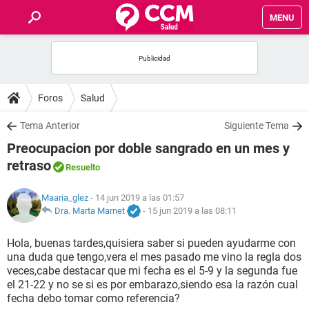
MENU
INICIO
FOROS
Foros
Salud
SALUD
Tema Anterior
Siguiente Tema
Preocupacion por doble sangrado en un mes y
FAMILIA
retraso
Resuelto
NUTRICIÓN
Maaria_glez
- 14 jun 2019 a las 01:57
Dra. Marta Marnet
-
15 jun 2019 a las 08:11
BIENESTAR
Hola, buenas tardes,quisiera saber si pueden ayudarme con
una duda que tengo,vera el mes pasado me vino la regla dos
SEXUALIDAD
veces,cabe destacar que mi fecha es el 5-9 y la segunda fue
el 21-22 y no se si es por embarazo,siendo esa la razón cual
fecha debo tomar como referencia?
GLOSARIO