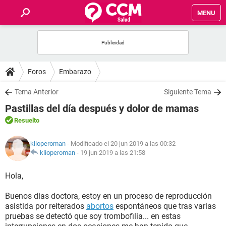
MENU
INICIO
FOROS
Foros
Embarazo
SALUD
Tema Anterior
Siguiente Tema
Pastillas del día después y dolor de mamas
FAMILIA
Resuelto
NUTRICIÓN
klioperoman
- Modificado el 20 jun 2019 a las 00:32
klioperoman
-
19 jun 2019 a las 21:58
BIENESTAR
Hola,
SEXUALIDAD
Buenos dias doctora, estoy en un proceso de reproducción
asistida por reiterados
abortos
espontáneos que tras varias
pruebas se detectó que soy trombofilia... en estas
GLOSARIO