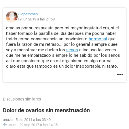
klioperoman
19 jun 2019 a las 21:58
gracias por su respuesta pero mi mayor inquietud era, si el
haber tomado la pastilla del dia despues me podria haber
traido como consecuencia un movimiento
hormonal
que
fuera la razon de mi retraso... por lo general siempre quee
voy a menstruar me duelen los
senos
e incluso las veces
que me he embarazado siempre lo he sabido por los senos
asi que considero que en mi organismo es algo normal
claro esta que tampoco es un dolor insoportable, ni tanto.
Discusiones similares
Dolor de ovarios sin menstruación
anaza
-
5 dic 2011 a las 03:49
laura
-
29 sep 2017 a las 14:35