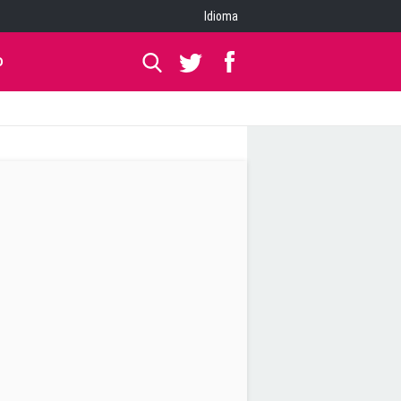
Idioma
O