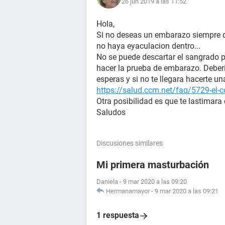
26 jun 2019 a las 11:52
Hola,
Si no deseas un embarazo siempre de
no haya eyaculacion dentro...
No se puede descartar el sangrado 
hacer la prueba de embarazo. Deberia
esperas y si no te llegara hacerte 
https://salud.ccm.net/faq/5729-el-c
Otra posibilidad es que te lastimara
Saludos
Discusiones similares
Mi primera masturbación
Daniela
-
9 mar 2020 a las 09:20
Hermanamayor
-
9 mar 2020 a las 09:21
1 respuesta