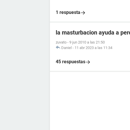
1 respuesta
la masturbacion ayuda a per
zuvato
-
9 jun 2010 a las 21:50
Daniel
-
11 abr 2023 a las 11:34
45 respuestas