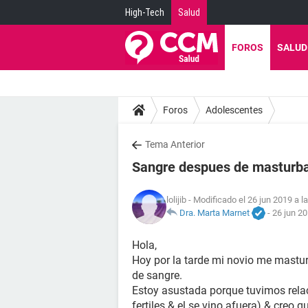
High-Tech
Salud
FOROS
SALUD
Foros
Adolescentes
Tema Anterior
Sangre despues de masturb
lolijib
- Modificado el 26 jun 2019 a l
Dra. Marta Marnet
-
26 jun 20
Hola,
Hoy por la tarde mi novio me masturb
de sangre.
Estoy asustada porque tuvimos relac
fertiles & el se vino afuera) & creo