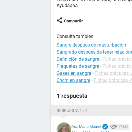
Ayudaaaa
Compartir
Consulta también:
Sangre despues de masturbacion
Sangrado despues de tener relacion
Definición de sangre
-
Fichas práctic
Plaquetas de sangre
-
Fichas práctic
Gases en sangre
-
Fichas prácticas -
Chcm en sangre
-
Fichas prácticas -
1 respuesta
RESPUESTA 1 / 1
Dra. Marta Marnet
47.660