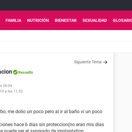
FAMILIA
NUTRICIÓN
BIENESTAR
SEXUALIDAD
GLOSARI
Siguiente Tema
acion
Resuelto
as 06:04
19 a las 11:52
o, me dolio un poco pero al ir al baño vi un poco
iones hace 6 dias sin proteccion(no eran mis dias
 que puede ser el sangrado de implantation