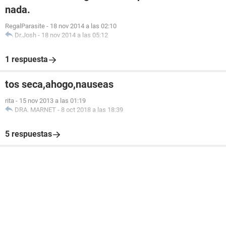
nada.
RegalParasite
-
18 nov 2014 a las 02:10
Dr.Josh
-
18 nov 2014 a las 05:12
1 respuesta
tos seca,ahogo,nauseas
rita
-
15 nov 2013 a las 01:19
DRA. MARNET
-
8 oct 2018 a las 18:39
5 respuestas