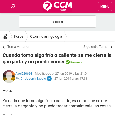
MENU
INICIO
FOROS
Foros
Otorrinolaringología
SALUD
Tema Anterior
Siguiente Tema
Cuando tomo algo frío o caliente se me cierra la
FAMILIA
garganta y no puedo comer
Resuelto
NUTRICIÓN
Axel220698
- Modificado el 27 jun 2019 a las 21:04
Dr. Joseph Exebio
-
27 jun 2019 a las 17:38
BIENESTAR
Hola,
SEXUALIDAD
Yo cada que tomo algo frio o caliente, es como que se me
cierra la garganta y no puedo tragar normalmente las cosas.
GLOSARIO