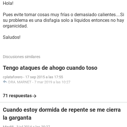
Hola!
Pues evite tomar cosas muy frías o demasiado calientes....Si
su problema es una disfagia solo a liquidos entonces no hay
organicidad.
Saludos!
Discusiones similares
Tengo ataques de ahogo cuando toso
cplataforero
-
17 sep 2015 a las 17:55
DRA. MARNET
-
7 mar 2019 a las 10:27
71 respuestas
Cuando estoy dormida de repente se me cierra
la garganta
Miry88
-
3 jul 2014 a las 20:27