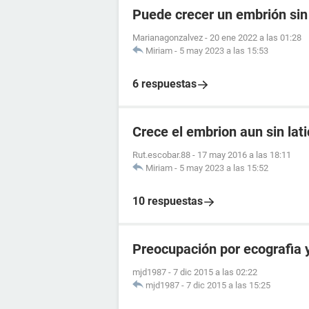
Puede crecer un embrión sin 
Marianagonzalvez
-
20 ene 2022 a las 01:28
Miriam
-
5 may 2023 a las 15:53
6 respuestas
Crece el embrion aun sin lat
Rut.escobar.88
-
17 may 2016 a las 18:11
Miriam
-
5 may 2023 a las 15:52
10 respuestas
Preocupación por ecografia y
mjd1987
-
7 dic 2015 a las 02:22
mjd1987
-
7 dic 2015 a las 15:25