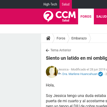
High-Tech
Salud
FOROS
SALUD
Foros
Embarazo
Tema Anterior
Siento un latido en mi ombli
Jessica
- Modificado el 28 jun 2019 
Dra. Marlene Huancahuari
-
2
Hola,
Soy Jessica tengo una duda estaba 
puerta de mi cuarto y al acostarme s
pero yo tengo el DIU de cobre pued