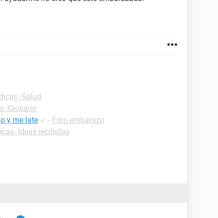
ticas -Salud
s -Glosario
o y me late
✓
-
Foro embarazo
icas -Ideas recibidas