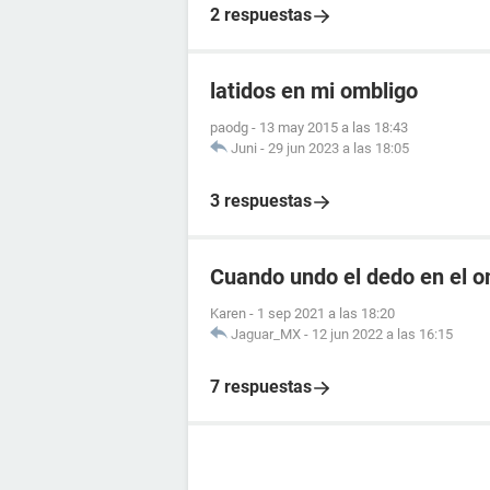
2 respuestas
latidos en mi ombligo
paodg
-
13 may 2015 a las 18:43
Juni
-
29 jun 2023 a las 18:05
3 respuestas
Cuando undo el dedo en el o
Karen
-
1 sep 2021 a las 18:20
Jaguar_MX
-
12 jun 2022 a las 16:15
7 respuestas