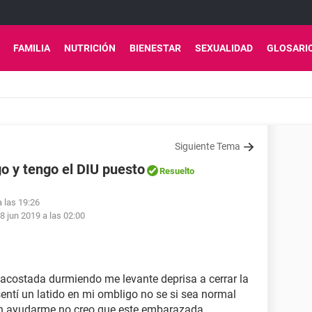
FAMILIA
NUTRICIÓN
BIENESTAR
SEXUALIDAD
GLOSARI
Siguiente Tema
go y tengo el DIU puesto
Resuelto
a las 19:26
8 jun 2019 a las 02:00
acostada durmiendo me levante deprisa a cerrar la
entí un latido en mi ombligo no se si sea normal
en ayudarme no creo que este embarazada.