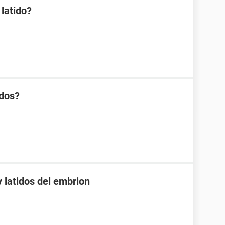
latido?
idos?
 latidos del embrion