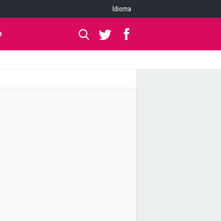
Idioma
O