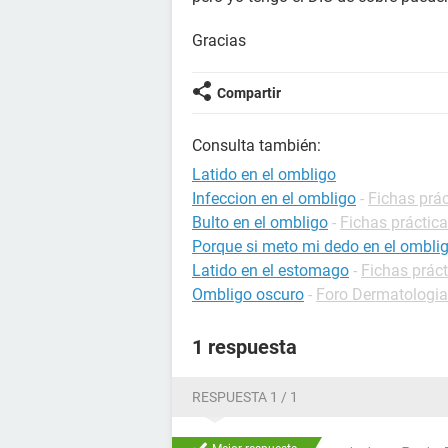
Gracias
Compartir
Consulta también:
Latido en el ombligo
Infeccion en el ombligo
-
Fichas prác
Bulto en el ombligo
-
Fichas práctica
Porque si meto mi dedo en el omblig
Latido en el estomago
-
Fichas práct
Ombligo oscuro
-
Foro Dermatologia
1 respuesta
RESPUESTA 1 / 1