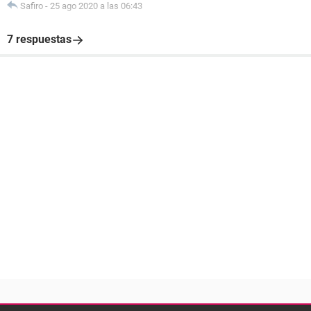
Safiro
-
25 ago 2020 a las 06:43
7 respuestas