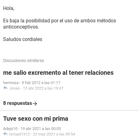
Hola,
Es baja la posibilidad por el uso de ambos métodos
anticonceptivos.
Saludos cordiales
Discusiones similares
me salio excremento al tener relaciones
hermosa
-
9 feb 2012 a las 01:17
Jonas
-
13 abr 2022 a las 19:47
8 respuestas
Tuve sexo con mi prima
Adejo10
-
19 abr 2021 a las 00:05
Ismael1312
-
23 may 2021 a las 09:54