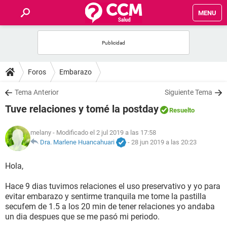
MENU
INICIO
FOROS
Foros
Embarazo
SALUD
Tema Anterior
Siguiente Tema
Tuve relaciones y tomé la postday
Resuelto
FAMILIA
melany
- Modificado el 2 jul 2019 a las 17:58
NUTRICIÓN
Dra. Marlene Huancahuari
-
28 jun 2019 a las 20:23
Hola,
BIENESTAR
Hace 9 dias tuvimos relaciones el uso preservativo y yo para
SEXUALIDAD
evitar embarazo y sentirme tranquila me tome la pastilla
secufem de 1.5 a los 20 min de tener relaciones yo andaba
un dia despues que se me pasó mi periodo.
GLOSARIO