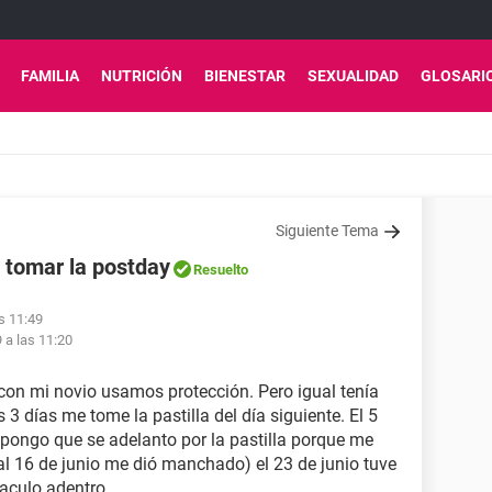
FAMILIA
NUTRICIÓN
BIENESTAR
SEXUALIDAD
GLOSARI
Siguiente Tema
 tomar la postday
Resuelto
as 11:49
9 a las 11:20
 con mi novio usamos protección. Pero igual tenía
 días me tome la pastilla del día siguiente. El 5
pongo que se adelanto por la pastilla porque me
7 al 16 de junio me dió manchado) el 23 de junio tuve
yaculo adentro.