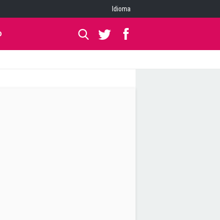
Idioma
O