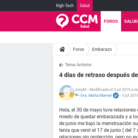
High-Tech
Salud
FOROS
SALUD
Foros
Embarazo
Tema Anterior
4 días de retraso después de
JosyM
- Modificado el 3 jul 2019 a l
Dra. Marta Marnet
-
3 jul 201
Hola, el 30 de mayo tuve relaciones
miedo de quedar embarazada y a los 3
de junio me bajo la menstruación su
tenía que venir el 17 de junio ( del 
relaciones sin protección, pero no e