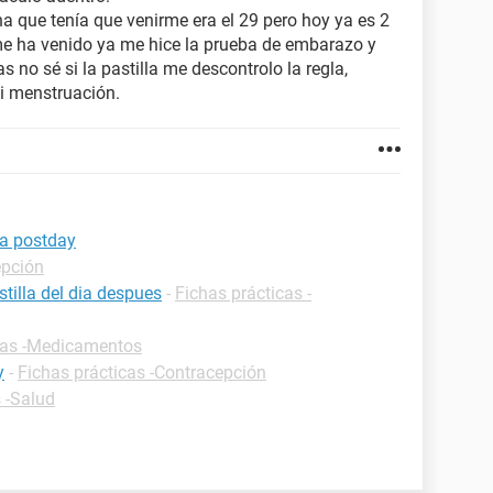
cha que tenía que venirme era el 29 pero hoy ya es 2
o me ha venido ya me hice la prueba de embarazo y
no sé si la pastilla me descontrolo la regla,
i menstruación.
la postday
epción
tilla del dia despues
-
Fichas prácticas -
cas -Medicamentos
y
-
Fichas prácticas -Contracepción
 -Salud