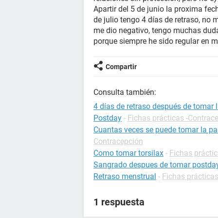
Apartir del 5 de junio la proxima fe
de julio tengo 4 días de retraso, n
me dio negativo, tengo muchas dudas 
porque siempre he sido regular en m
Compartir
Consulta también:
4 días de retraso después de tomar 
Postday
-
Fichas prácticas -Contrac
Cuantas veces se puede tomar la pas
Contracepción
Como tomar torsilax
-
Fichas prácti
Sangrado despues de tomar postda
Retraso menstrual
-
Fichas prácticas
1 respuesta