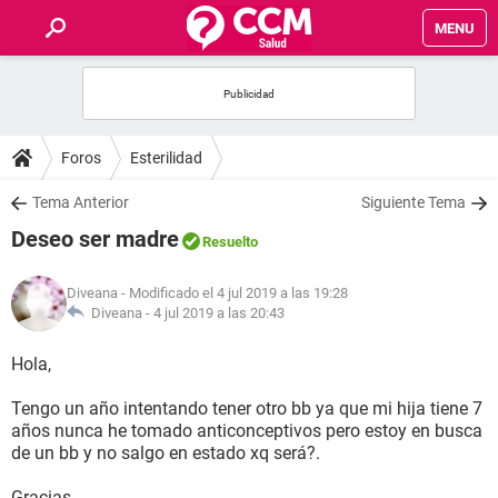
MENU
INICIO
FOROS
Foros
Esterilidad
SALUD
Tema Anterior
Siguiente Tema
Deseo ser madre
Resuelto
FAMILIA
Diveana
- Modificado el 4 jul 2019 a las 19:28
NUTRICIÓN
Diveana -
4 jul 2019 a las 20:43
Hola,
BIENESTAR
Tengo un año intentando tener otro bb ya que mi hija tiene 7
SEXUALIDAD
años nunca he tomado anticonceptivos pero estoy en busca
de un bb y no salgo en estado xq será?.
GLOSARIO
Gracias