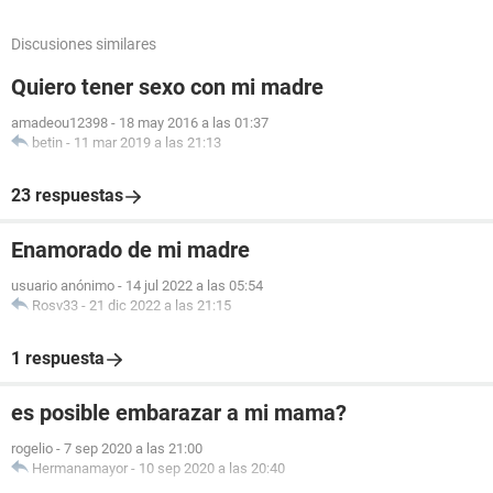
Discusiones similares
Quiero tener sexo con mi madre
amadeou12398
-
18 may 2016 a las 01:37
betin
-
11 mar 2019 a las 21:13
23 respuestas
Enamorado de mi madre
usuario anónimo
-
14 jul 2022 a las 05:54
Rosv33
-
21 dic 2022 a las 21:15
1 respuesta
es posible embarazar a mi mama?
rogelio
-
7 sep 2020 a las 21:00
Hermanamayor
-
10 sep 2020 a las 20:40