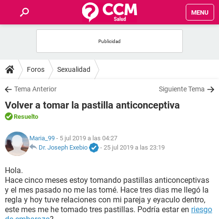
MENU
INICIO
FOROS
Foros
Sexualidad
SALUD
Tema Anterior
Siguiente Tema
Volver a tomar la pastilla anticonceptiva
FAMILIA
Resuelto
NUTRICIÓN
Maria_99
- 5 jul 2019 a las 04:27
Dr. Joseph Exebio
-
25 jul 2019 a las 23:19
BIENESTAR
Hola.
Hace cinco meses estoy tomando pastillas anticonceptivas
SEXUALIDAD
y el mes pasado no me las tomé. Hace tres dias me llegó la
regla y hoy tuve relaciones con mi pareja y eyaculo dentro,
este mes me he tomado tres pastillas. Podría estar en
riesgo
GLOSARIO