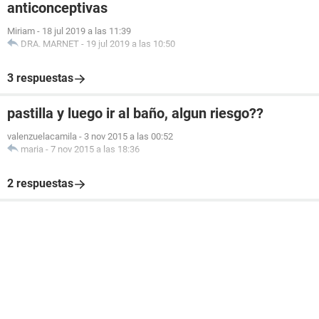
anticonceptivas
Miriam
-
18 jul 2019 a las 11:39
DRA. MARNET
-
19 jul 2019 a las 10:50
3 respuestas
pastilla y luego ir al baño, algun riesgo??
valenzuelacamila
-
3 nov 2015 a las 00:52
maria
-
7 nov 2015 a las 18:36
2 respuestas