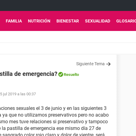
FAMILIA
NUTRICIÓN
BIENESTAR
SEXUALIDAD
GLOSARI
Siguiente Tema
stilla de emergencia?
Resuelto
5 jul 2019 a las 00:37
ciones sexuales el 3 de junio y en las siguientes 3
a ya que no utilizamos preservativos pero no acabo
ismo mes tuve relaciones si preservativo y tampoco
 la pastilla de emergencia ese mismo día 27 de
e sangrado color rojo claro y dolor de vientre, será