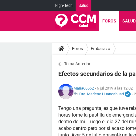
High-Tech
Salud
FOROS
SALUD
Foros
Embarazo
Tema Anterior
Efectos secundarios de la pa
Maria66662
- 6 jul 2019 a las 12:02
Dra. Marlene Huancahuari
-
2
Tengo una pregunta, es que tuve rela
horas tome la pastilla de emergenci
dentro de mi. Luego el día 27 del m
acabo dentro pero por si acaso tome
junio. Ayer 5 de julio presenté un lev