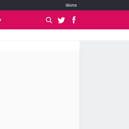
Idioma
O