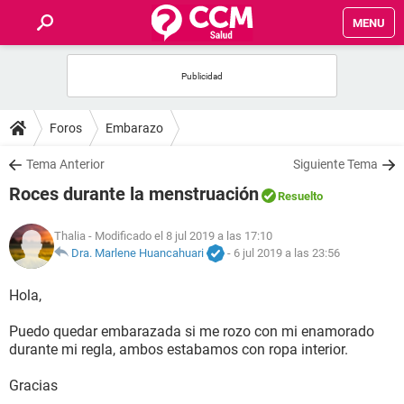
MENU
INICIO
FOROS
Foros
Embarazo
SALUD
Tema Anterior
Siguiente Tema
Roces durante la menstruación
Resuelto
FAMILIA
Thalia
- Modificado el 8 jul 2019 a las 17:10
NUTRICIÓN
Dra. Marlene Huancahuari
-
6 jul 2019 a las 23:56
Hola,
BIENESTAR
Puedo quedar embarazada si me rozo con mi enamorado
SEXUALIDAD
durante mi regla, ambos estabamos con ropa interior.
Gracias
GLOSARIO