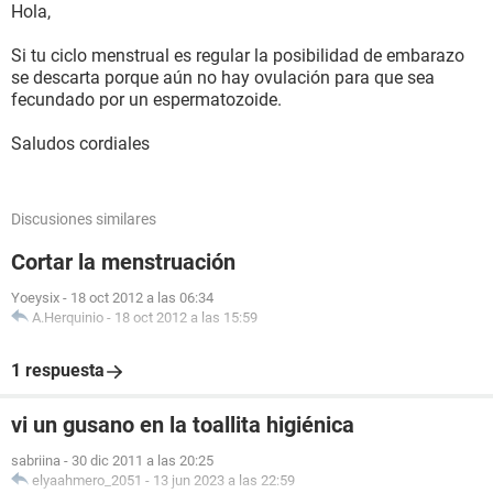
Hola,
Si tu ciclo menstrual es regular la posibilidad de embarazo
se descarta porque aún no hay ovulación para que sea
fecundado por un espermatozoide.
Saludos cordiales
Discusiones similares
Cortar la menstruación
Yoeysix
-
18 oct 2012 a las 06:34
A.Herquinio
-
18 oct 2012 a las 15:59
1 respuesta
vi un gusano en la toallita higiénica
sabriina
-
30 dic 2011 a las 20:25
elyaahmero_2051
-
13 jun 2023 a las 22:59