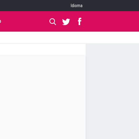
Idioma
O