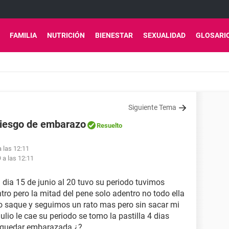
FAMILIA
NUTRICIÓN
BIENESTAR
SEXUALIDAD
GLOSARI
Siguiente Tema
 riesgo de embarazo
Resuelto
a las 12:11
9 a las 12:11
l dia 15 de junio al 20 tuvo su periodo tuvimos
ntro pero la mitad del pene solo adentro no todo ella
lo saque y seguimos un rato mas pero sin sacar mi
ulio le cae su periodo se tomo la pastilla 4 dias
e quedar embarazada ¿?