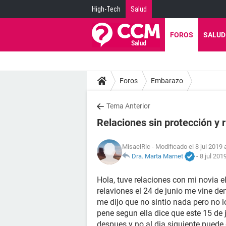
High-Tech
Salud
FOROS
SALUD
Foros
Embarazo
Tema Anterior
Relaciones sin protección y
MisaelRic
- Modificado el 8 jul 2019 
Dra. Marta Marnet
-
8 jul 201
Hola, tuve relaciones con mi novia e
relaviones el 24 de junio me vine de
me dijo que no sintio nada pero no 
pene segun ella dice que este 15 de j
despues y no al dia siguiente pued