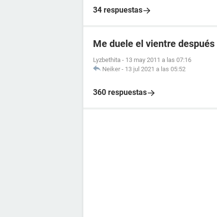
34 respuestas
Me duele el vientre después
Lyzbethita
-
13 may 2011 a las 07:16
Neiker
-
13 jul 2021 a las 05:52
360 respuestas