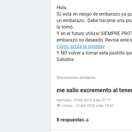
Hola,
Sí, está en riesgo de embarazo ya que
un embarazo...Debe hacerse una pr
la tomó.
Y en el futuro utilizar SIEMPRE P
embarazo no deseado. Revisa este 
Cómo actúa la postday
Y NO volver a tomar esta pastilla q
Saludos.
Discusiones similares
me salio excremento al tener
hermosa
-
9 feb 2012 a las 01:17
Jonas
-
13 abr 2022 a las 19:47
8 respuestas