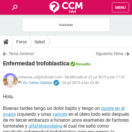
MENU
INICIO
FOROS
Foros
Salud
SALUD
Tema Anterior
Siguiente Tema
Enfermedad trofoblastica
Resuelto
FAMILIA
Johanna_sil@hotmail.com
- Modificado el 22 jul 2019 a las 17:57
NUTRICIÓN
Dr. Carlos Salinas
-
20 jul 2019 a las 23:46
Hola,
BIENESTAR
Buenas tardes tengo un dolor bajito y tengo un
quiste en el
SEXUALIDAD
ovario
izquierdo y unas
varices
en el útero todo esto después
de mi tercer embarazo e hicieron unos examenes de factores
tumorales y
alfafetoproteína
el cual me salió como
GLOSARIO
resultado enfermedad trofoblástica pero me genera la