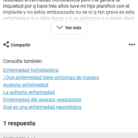
inquietud por q hace tres años tuve mi hija planificó con el
implante y no estoy embarazada no se ni q tan grave es esta
enfermedad ni q debo hacer o si es peligrosa o q quiere decir
trofoblástica gestacional como les digo no estoy
Ver más
embarazada y los valores q me salieron son elevados
100000.
Compartir
Gracias
Consulta también:
Enfermedad trofoblastica
¿Qué enfermedad tiene síntomas de mareos
Acetona enfermedad
La solitaria enfermedad
Enfermedad del aparato respiratorio
Qué es una enfermedad neurológica
1 respuesta