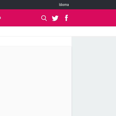
Idioma
O