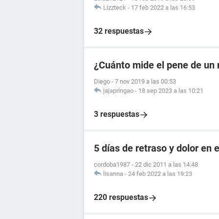
Lizzteck
-
17 feb 2022 a las 16:53
32 respuestas
¿Cuánto mide el pene de un 
Diego
-
7 nov 2019 a las 00:53
jajapringao
-
18 sep 2023 a las 10:21
3 respuestas
5 días de retraso y dolor en e
cordoba1987
-
22 dic 2011 a las 14:48
lisanna
-
24 feb 2022 a las 19:23
220 respuestas