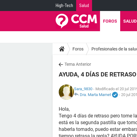
High-Tech
Salud
FOROS
SALUD
Foros
Profesionales de la salu
Tema Anterior
AYUDA, 4 DÍAS DE RETRASO y
Sara_9830
- Modificado el 20 jul 201
Dra. Marta Marnet
-
20 jul 20
Hola,
Tengo 4 días de retraso pero tome la
está es la segunda pastilla que tom
haberla tomado, puedo estar embara
tiempo retrasa la regla? AYUDA PO