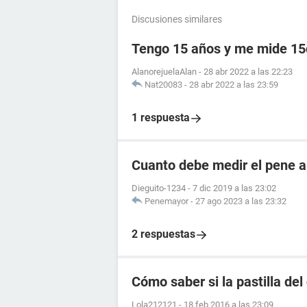
Discusiones similares
Tengo 15 años y me mide 1
AlanorejuelaAlan
-
28 abr 2022 a las 22:23
Nat20083
-
28 abr 2022 a las 23:59
1 respuesta
Cuanto debe medir el pene a
Dieguito-1234
-
7 dic 2019 a las 23:02
Penemayor
-
27 ago 2023 a las 23:32
2 respuestas
Cómo saber si la pastilla del
Lola212121
-
18 feb 2016 a las 23:09