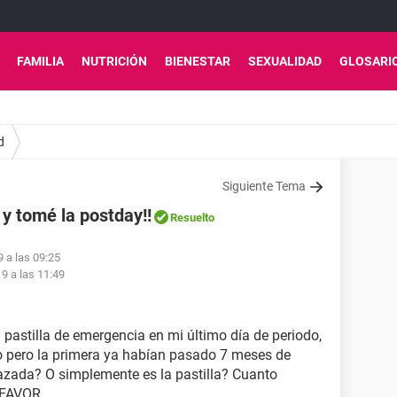
FAMILIA
NUTRICIÓN
BIENESTAR
SEXUALIDAD
GLOSARI
d
Siguiente Tema
 tomé la postday!!
Resuelto
9 a las 09:25
19 a las 11:49
 pastilla de emergencia en mi último día de periodo,
o pero la primera ya habían pasado 7 meses de
zada? O simplemente es la pastilla? Cuanto
RFAVOR