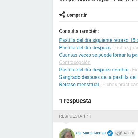
Compartir
Consulta también:
Pastilla del día siguiente retraso 15 
Pastilla del dia después
-
Fichas prá
Cuantas veces se puede tomar la pas
Contracepción
Pastilla del día después nombre
-
Fi
Sangrado despues de la pastilla del 
Retraso menstrual
-
Fichas prácticas
1 respuesta
RESPUESTA 1 / 1
Dra. Marta Marnet
47.660