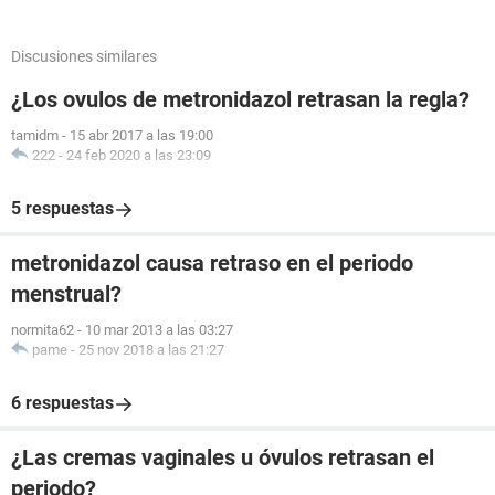
Discusiones similares
¿Los ovulos de metronidazol retrasan la regla?
tamidm
-
15 abr 2017 a las 19:00
222
-
24 feb 2020 a las 23:09
5 respuestas
metronidazol causa retraso en el periodo
menstrual?
normita62
-
10 mar 2013 a las 03:27
pame
-
25 nov 2018 a las 21:27
6 respuestas
¿Las cremas vaginales u óvulos retrasan el
periodo?