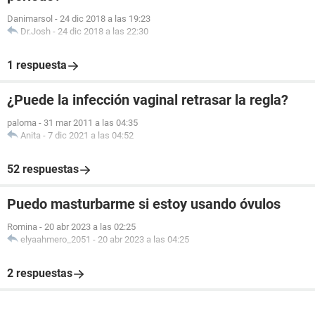
Danimarsol
-
24 dic 2018 a las 19:23
Dr.Josh
-
24 dic 2018 a las 22:30
1 respuesta
¿Puede la infección vaginal retrasar la regla?
paloma
-
31 mar 2011 a las 04:35
Anita
-
7 dic 2021 a las 04:52
52 respuestas
Puedo masturbarme si estoy usando óvulos
Romina
-
20 abr 2023 a las 02:25
elyaahmero_2051
-
20 abr 2023 a las 04:25
2 respuestas