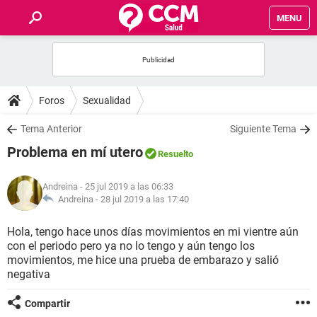
MENU
INICIO
FOROS
Foros
Sexualidad
SALUD
Tema Anterior
Siguiente Tema
Problema en mí utero
Resuelto
FAMILIA
Andreina
- 25 jul 2019 a las 06:33
NUTRICIÓN
Andreina -
28 jul 2019 a las 17:40
Hola, tengo hace unos días movimientos en mi vientre aún
BIENESTAR
con el periodo pero ya no lo tengo y aún tengo los
movimientos, me hice una prueba de embarazo y salió
SEXUALIDAD
negativa
Compartir
GLOSARIO