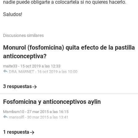
nadie puede obligarte a colocartela si no quieres hacerlo.
Saludos!
Discusiones similares
Monurol (fosfomicina) quita efecto de la pastilla
anticonceptiva?
maite33
-
15 oct 2019 a las 12:33
DRA. MARNET
-
16 oct 2019 a las 10:00
3 respuestas
Fosfomicina y anticonceptivos aylin
Msmbsm10
-
27 mar 2015 a las 16:15
marisolfl
-
30 mar 2015 a las 13:41
1 respuesta