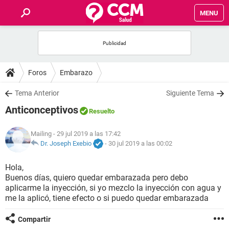
MENU
INICIO
FOROS
Foros
Embarazo
SALUD
Tema Anterior
Siguiente Tema
Anticonceptivos
Resuelto
FAMILIA
Mailing
- 29 jul 2019 a las 17:42
NUTRICIÓN
Dr. Joseph Exebio
-
30 jul 2019 a las 00:02
Hola,
BIENESTAR
Buenos días, quiero quedar embarazada pero debo
aplicarme la inyección, si yo mezclo la inyección con agua y
SEXUALIDAD
me la aplicó, tiene efecto o si puedo quedar embarazada
Compartir
GLOSARIO