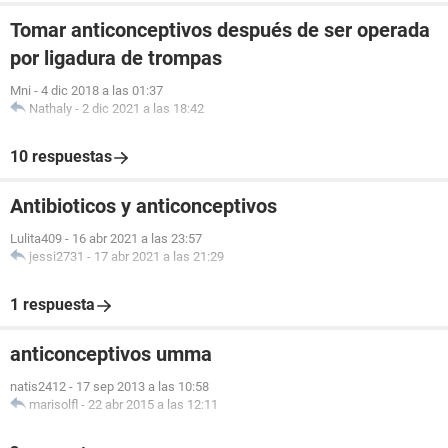
Tomar anticonceptivos después de ser operada
por ligadura de trompas
Mni
-
4 dic 2018 a las 01:37
Nathaly
-
2 dic 2021 a las 18:42
10 respuestas
Antibioticos y anticonceptivos
Lulita409
-
16 abr 2021 a las 23:57
jessi2731
-
17 abr 2021 a las 21:29
1 respuesta
anticonceptivos umma
natis2412
-
17 sep 2013 a las 10:58
marisolfl
-
22 abr 2015 a las 12:11