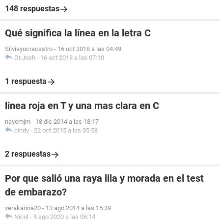
148 respuestas
Qué significa la línea en la letra C
Silviayucracastro
-
16 oct 2018 a las 04:49
Dr.Josh
-
16 oct 2018 a las 07:10
1 respuesta
linea roja en T y una mas clara en C
nayemjm
-
18 dic 2014 a las 18:17
cindy
-
22 oct 2015 a las 05:58
2 respuestas
Por que salió una raya lila y morada en el test
de embarazo?
verakarina20
-
13 ago 2014 a las 15:39
Nicol
-
8 ago 2020 a las 06:14