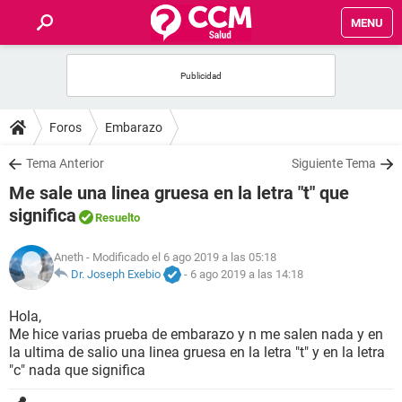
MENU
INICIO
FOROS
Foros
Embarazo
SALUD
Tema Anterior
Siguiente Tema
Me sale una linea gruesa en la letra "t" que
FAMILIA
significa
Resuelto
NUTRICIÓN
Aneth
- Modificado el 6 ago 2019 a las 05:18
Dr. Joseph Exebio
-
6 ago 2019 a las 14:18
BIENESTAR
Hola,
Me hice varias prueba de embarazo y n me salen nada y en
SEXUALIDAD
la ultima de salio una linea gruesa en la letra "t" y en la letra
"c" nada que significa
GLOSARIO