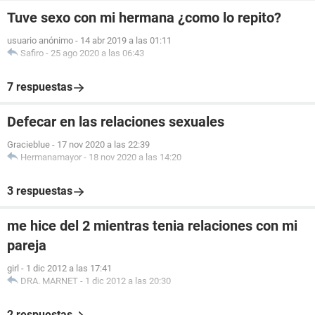
Tuve sexo con mi hermana ¿como lo repito?
usuario anónimo
-
14 abr 2019 a las 01:11
Safiro
-
25 ago 2020 a las 06:43
7 respuestas
Defecar en las relaciones sexuales
Gracieblue
-
17 nov 2020 a las 22:39
Hermanamayor
-
18 nov 2020 a las 14:20
3 respuestas
me hice del 2 mientras tenia relaciones con mi
pareja
girl
-
1 dic 2012 a las 17:41
DRA. MARNET
-
1 dic 2012 a las 20:30
2 respuestas