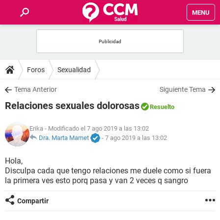
MENU
INICIO
FOROS
Foros
Sexualidad
SALUD
Tema Anterior
Siguiente Tema
Relaciones sexuales dolorosas
Resuelto
FAMILIA
Erika
- Modificado el 7 ago 2019 a las 13:02
NUTRICIÓN
Dra. Marta Marnet
-
7 ago 2019 a las 13:02
Hola,
BIENESTAR
Disculpa cada que tengo relaciones me duele como si fuera
la primera ves esto porq pasa y van 2 veces q sangro
SEXUALIDAD
Compartir
GLOSARIO