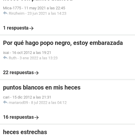
Mica-1775
-
11 may 2021 a las 22:45
Rinzheim
-
23 jun 2021 a las 14:23
1 respuesta
Por qué hago popo negro, estoy embarazada
isai
-
16 oct 2012 a las 19:21
Ruth
-
3 ene 2022 a las 13:23
22 respuestas
puntos blancos en mis heces
cari
-
15 dic 2012 a las 21:31
mariarod09
-
8 jul 2022 a las 04:12
16 respuestas
heces estrechas