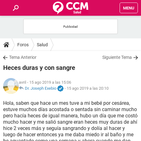
MENU
INICIO
FOROS
Foros
Salud
SALUD
Tema Anterior
Siguiente Tema
Heces duras y con sangre
FAMILIA
avril
- 15 ago 2019 a las 15:06
NUTRICIÓN
Dr. Joseph Exebio
-
15 ago 2019 a las 20:10
Hola, saben que hace un mes tuve a mi bebé por cesárea,
BIENESTAR
estuve muchos días acostada o sentada sin caminar mucho
pero hacía heces de igual manera, hubo un día que me costó
SEXUALIDAD
mucho hacer y me salió sangre eran heces muy duras de ahí
hice 2 veces más y seguía sangrando y dolía al hacer y
luego de hacer entonces ya me daba miedo ir al baño y me
GLOSARIO
he aguantado como una semana y ahora cuando me dan