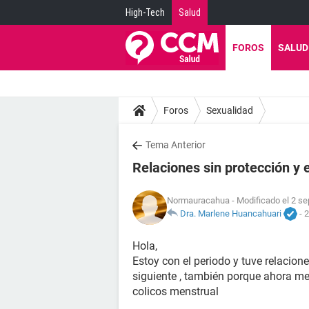
High-Tech
Salud
FOROS
SALUD
Foros
Sexualidad
Tema Anterior
Relaciones sin protección y
Normauracahua
- Modificado el 2 se
Dra. Marlene Huancahuari
-
2
Hola,
Estoy con el periodo y tuve relacion
siguiente , también porque ahora me
colicos menstrual