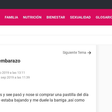
FAMILIA
NUTRICIÓN
BIENESTAR
SEXUALIDAD
GLOSARI
Siguiente Tema
 embarazo
p 2019 a las 13:11
 sep 2019 a las 11:39
es y see pasó y nose si comprar una pastilla del día
 estaba bajando y me duele la barriga ,así como