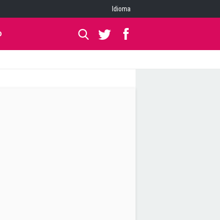
Idioma
O