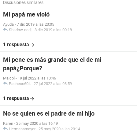
Discusiones similares
Mi papá me violó
Ayuda
-
7 dic 2019 a las 23:05
Shadow-qedj
-
8 dic 2019 a las 00:18
1 respuesta
Mi pene es más grande que el de mi
papá¿Porque?
Maicol
-
19 jul 2022 a las 10:46
Pacheco604
-
27 jul 2022 a las 08:59
1 respuesta
No se quien es el padre de mi hijo
Karen
-
25 may 2020 a las 16:49
Hermanamayor
-
25 may 2020 a las 20:14