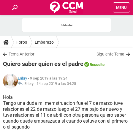
MENU
INICIO
FOROS
Foros
Embarazo
SALUD
Tema Anterior
Siguiente Tema
Quiero saber quien es el padre
Resuelto
FAMILIA
Eribry
- 9 sep 2019 a las 19:24
NUTRICIÓN
Eribry -
14 sep 2019 a las 04:25
Hola
BIENESTAR
Tengo una duda mi memstruacion fue el 7 de marzo tuve
relaciones el 22 de marzo luego el 27 me bajo de nuevo y
SEXUALIDAD
tuve relaciones el 11 de abril con otra persona quiero saber
cuando quede embarazada si cuando estuve con el primero
o el segundo
GLOSARIO