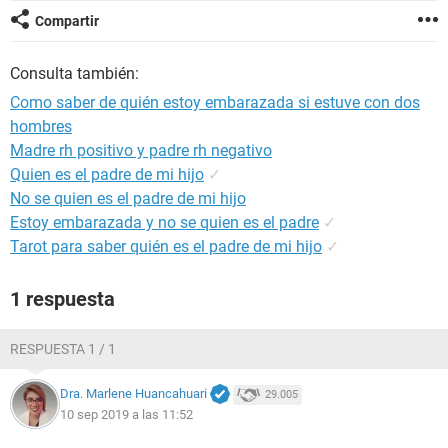
Compartir
Consulta también:
Como saber de quién estoy embarazada si estuve con dos
hombres
Madre rh positivo y padre rh negativo
Quien es el padre de mi hijo
✓
No se quien es el padre de mi hijo
Estoy embarazada y no se quien es el padre
✓
Tarot para saber quién es el padre de mi hijo
✓
1 respuesta
RESPUESTA 1 / 1
Dra. Marlene Huancahuari
29.005
10 sep 2019 a las 11:52