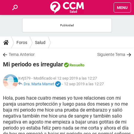
MENU
INICIO
FOROS
Foros
Salud
SALUD
Tema Anterior
Siguiente Tema
Mi periodo es irregular
Resuelto
FAMILIA
Xvtj579
- Modificado el 12 sep 2019 a las 12:27
NUTRICIÓN
Dra. Marta Marnet
-
12 sep 2019 a las 12:27
Hola, pues hace cuatro meses yo tuve relaciones con mi
BIENESTAR
pareja usamos protección y luego pasa dos meses y no me
baja mi periodo me hice una prueba de embarazo y salió
SEXUALIDAD
negativa también me hice una de sangre y también salio
negativa en agosto me empieza a bajar unas gotitas de mi
periodo yo estaba feliz pero nada se me corta y ahora el día
GLOSARIO
de hoy me empezó a bajar mi periodo eso es normal señores