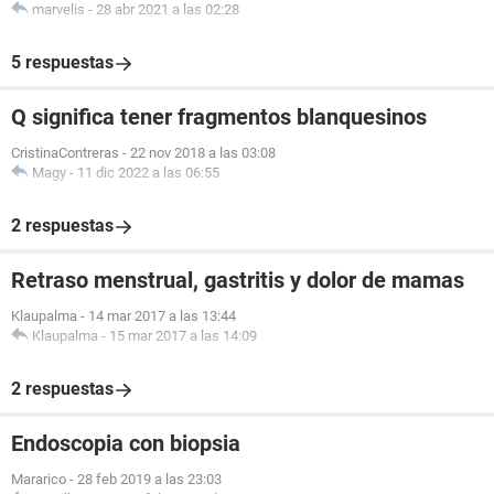
marvelis
-
28 abr 2021 a las 02:28
5 respuestas
Q significa tener fragmentos blanquesinos
CristinaContreras
-
22 nov 2018 a las 03:08
Magy
-
11 dic 2022 a las 06:55
2 respuestas
Retraso menstrual, gastritis y dolor de mamas
Klaupalma
-
14 mar 2017 a las 13:44
Klaupalma
-
15 mar 2017 a las 14:09
2 respuestas
Endoscopia con biopsia
Mararico
-
28 feb 2019 a las 23:03