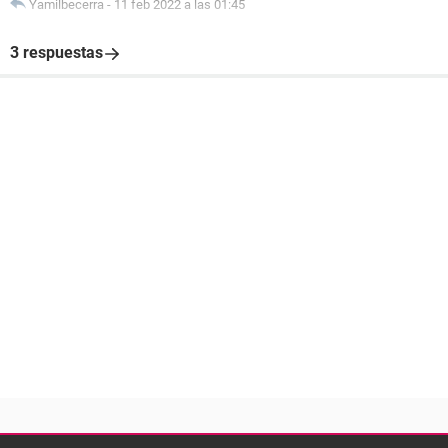
Yamilbecerra
-
11 feb 2022 a las 01:45
3 respuestas