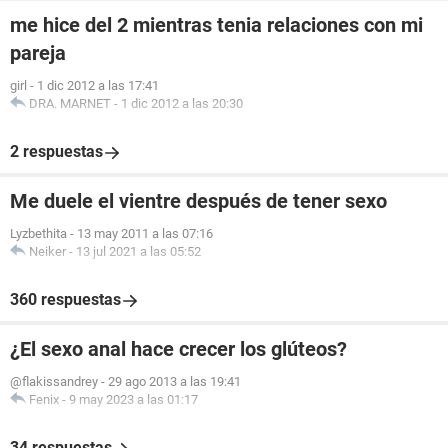
me hice del 2 mientras tenia relaciones con mi
pareja
girl
-
1 dic 2012 a las 17:41
DRA. MARNET
-
1 dic 2012 a las 20:30
2 respuestas
Me duele el vientre después de tener sexo
Lyzbethita
-
13 may 2011 a las 07:16
Neiker
-
13 jul 2021 a las 05:52
360 respuestas
¿El sexo anal hace crecer los glúteos?
@flakissandrey
-
29 ago 2013 a las 19:41
Fenix
-
9 may 2023 a las 01:17
34 respuestas