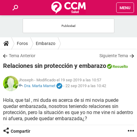
MENU
INICIO
FOROS
Foros
Embarazo
SALUD
Tema Anterior
Siguiente Tema
Relaciones sin protección y embarazo
Resuelto
FAMILIA
Jhoseph
- Modificado el 19 sep 2019 a las 10:57
NUTRICIÓN
Dra. Marta Marnet
-
22 sep 2019 a las 10:42
Hola, que tal , mi duda es acerca de si mi novia puede
BIENESTAR
quedar embarazada, nosotros teniendo relaciones sin
protección, pero la situación es que yo no me vine ni adentro
SEXUALIDAD
ni afuera, puede quedar embarazada¿?
Compartir
GLOSARIO