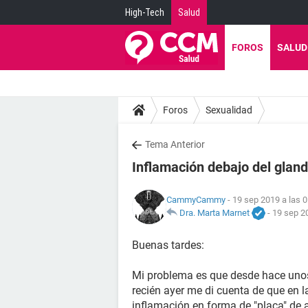
High-Tech
Salud
FOROS
SALUD
Foros
Sexualidad
Tema Anterior
Inflamación debajo del glan
CammyCammy
- 19 sep 2019 a las 
Dra. Marta Marnet
-
19 sep 2
Buenas tardes:
Mi problema es que desde hace unos
recién ayer me di cuenta de que en l
inflamación en forma de "placa" de