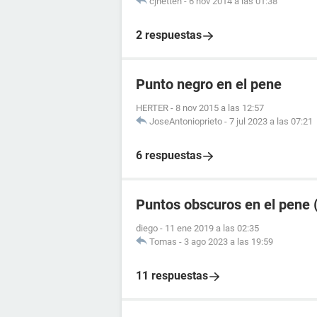
cjnetten
-
6 nov 2014 a las 01:38
2 respuestas
Punto negro en el pene
HERTER
-
8 nov 2015 a las 12:57
JoseAntonioprieto
-
7 jul 2023 a las 07:21
6 respuestas
Puntos obscuros en el pene (
diego
-
11 ene 2019 a las 02:35
Tomas
-
3 ago 2023 a las 19:59
11 respuestas