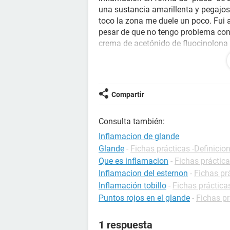
una sustancia amarillenta y pegajos
toco la zona me duele un poco. Fui 
pesar de que no tengo problema con r
crema de acetónido de fluocinolona
mucho, aunque luego se tranquilizó.
sea el inadecuado. ¿Qué otra cosa p
Compartir
Consulta también:
Inflamacion de glande
Glande
-
Fichas prácticas -Definicio
Que es inflamacion
-
Fichas práctica
Inflamacion del esternon
-
Fichas pr
Inflamación tobillo
-
Fichas práctica
Puntos rojos en el glande
-
Fichas pr
1 respuesta