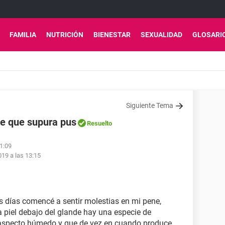
FAMILIA
NUTRICIÓN
BIENESTAR
SEXUALIDAD
GLOSARI
Siguiente Tema
de que supura pus
Resuelto
01:09
019 a las 13:15
 días comencé a sentir molestias en mi pene,
a piel debajo del glande hay una especie de
 aspecto húmedo y que de vez en cuando produce