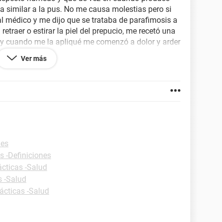
a similar a la pus. No me causa molestias pero si
al médico y me dijo que se trataba de parafimosis a
etraer o estirar la piel del prepucio, me recetó una
 y cuando me la apliqué me comenzó a dolor y arder
 Me preocupa que sea otra cosa y el tratamiento
Ver más
odría ser?.
nes
s -Definiciones
ácticas -Salud
s -Salud
ácticas -Salud