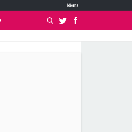
Idioma
O