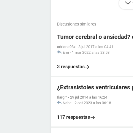
Discusiones similares
Tumor cerebral o ansiedad?
adriana98x
-
8 jul 2017 a las 04:41
Emi
-
1 mar 2022 a las 23:53
3 respuestas
¿Extrasístoles ventriculares
Ilargi*
-
29 jul 2014 a las 16:24
Nahe
-
2 oct 2023 a las 06:18
117 respuestas