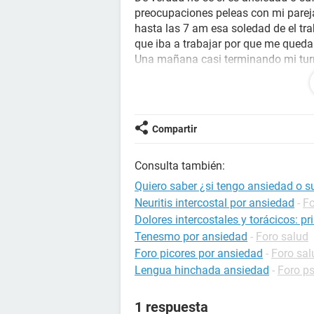
preocupaciones peleas con mi pareja
hasta las 7 am esa soledad de el tr
que iba a trabajar por que me queda
Una mañana casi terminando mi turn
fue la primera y de verdad senti que
mareado, inestable, a punto de de
moriria de verdad!
Compartir
Eso me hizo preocuparme! me hize e
todo bien! Luego me hice un electro
Consulta también:
SINUSAL" a la final supuestamente e
receto que tomara clonazepam cada
Quiero saber ¿si tengo ansiedad o s
pero como no me hacia nada era igua
Neuritis intercostal por ansiedad
-
Fo
Dolores intercostales y torácicos: p
De ahi para aca mejore unos dias y 
Tenesmo por ansiedad
-
Foro salud
Ahora tengo sintomas que me hacen 
Foro picores por ansiedad
-
Foro sal
otra cosa!
Lengua hinchada ansiedad
-
Foro ps
Mis sintomas van ahora de perdida 
1 respuesta
acelera el corazon y eso me da muc