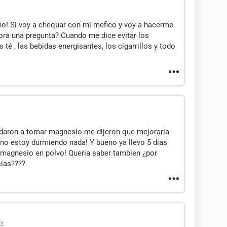
o! Si voy a chequar con mi mefico y voy a hacerme
ora una pregunta? Cuando me dice evitar los
os té , las bebidas energisantes, los cigarrillos y todo
daron a tomar magnesio me dijeron que mejoraria
 no estoy durmiendo nada! Y bueno ya llevo 5 dias
 magnesio en polvo! Queria saber tambien ¿por
cias????
03