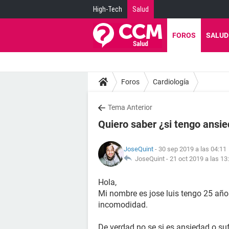
High-Tech
Salud
FOROS
SALUD
Foros
Cardiología
Tema Anterior
Quiero saber ¿si tengo ansie
JoseQuint
- 30 sep 2019 a las 04:11
JoseQuint -
21 oct 2019 a las 13
Hola,
Mi nombre es jose luis tengo 25 añ
incomodidad.
De verdad no se si es ansiedad o suf