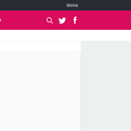
Idioma
O