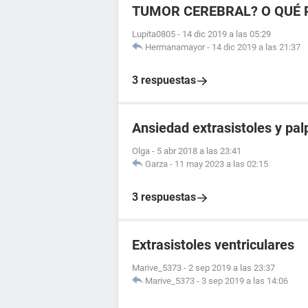
TUMOR CEREBRAL? O QUÉ 
Lupita0805
-
14 dic 2019 a las 05:29
Hermanamayor
-
14 dic 2019 a las 21:37
3 respuestas
Ansiedad extrasistoles y pal
Olga
-
5 abr 2018 a las 23:41
Garza
-
11 may 2023 a las 02:15
3 respuestas
Extrasistoles ventriculares
Marive_5373
-
2 sep 2019 a las 23:37
Marive_5373
-
3 sep 2019 a las 14:06