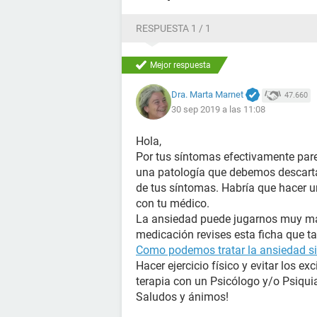
Ahora tengo un imsomnio fuera de l
RESPUESTA 1 / 1
acostado se me acelera el corazon 
me pone peor y no me deja dormir! H
Mejor respuesta
me da ansiedad con el efecto sedante
vez que me duermo a duras penas d
Dra. Marta Marnet
47.660
vuelvo a dormir con dificultad eso 
30 sep 2019 a las 11:08
ansiedad o lo que tenga!
Hola,
Ahora paso con el corazon mas tiemp
Por tus síntomas efectivamente par
calmar la ansiedad y de verdad hay
una patología que debemos descartar
tengo ansiedad! Pero como hay vec
de tus síntomas. Habría que hacer u
peor y siempre que siento un sinto
con tu médico.
ponen mucho peor y me desesperan
La ansiedad puede jugarnos muy ma
medicación revises esta ficha que 
Ultimamente no he dormido nada , ni
Como podemos tratar la ansiedad 
tapada que se me tapa y la gargant
Hacer ejercicio físico y evitar los 
a tapar todo eso me preocupa! Muc
terapia con un Psicólogo y/o Psiquia
Y si la ARRITMIA SINUSAL que me sa
Saludos y ánimos!
antemano jose luis! Quien pueda ay