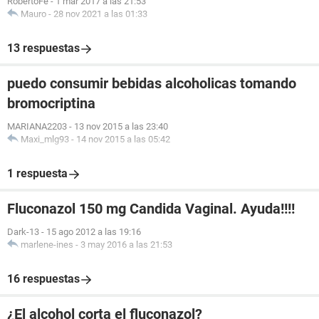
RobertoFe
-
1 mar 2017 a las 21:53
Mauro
-
28 nov 2021 a las 01:33
13 respuestas
puedo consumir bebidas alcoholicas tomando
bromocriptina
MARIANA2203
-
13 nov 2015 a las 23:40
Maxi_mlg93
-
14 nov 2015 a las 05:42
1 respuesta
Fluconazol 150 mg Candida Vaginal. Ayuda!!!!
Dark-13
-
15 ago 2012 a las 19:16
marlene-ines
-
3 may 2016 a las 21:53
16 respuestas
¿El alcohol corta el fluconazol?