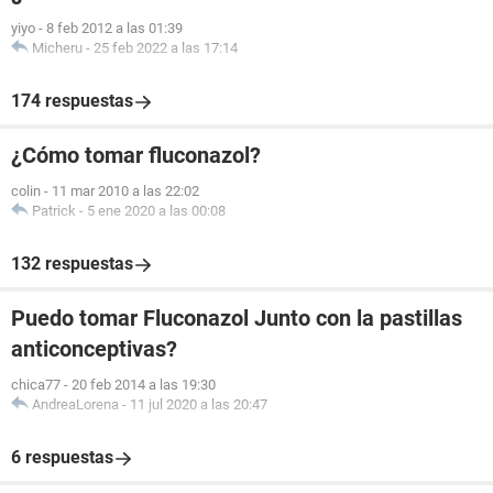
yiyo
-
8 feb 2012 a las 01:39
Micheru
-
25 feb 2022 a las 17:14
174 respuestas
¿Cómo tomar fluconazol?
colin
-
11 mar 2010 a las 22:02
Patrick
-
5 ene 2020 a las 00:08
132 respuestas
Puedo tomar Fluconazol Junto con la pastillas
anticonceptivas?
chica77
-
20 feb 2014 a las 19:30
AndreaLorena
-
11 jul 2020 a las 20:47
6 respuestas