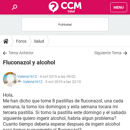
MENU
INICIO
FOROS
Foros
Salud
SALUD
Tema Anterior
Siguiente Tema
Fluconazol y alcohol
FAMILIA
Valeria1612
- 4 oct 2019 a las 09:02
NUTRICIÓN
Valeria1612
-
5 oct 2019 a las 23:10
Hola,
BIENESTAR
Me han dicho que tome 8 pastillas de fluconazol, una cada
semana, la tomo los domingos y esta semana tocara mi
SEXUALIDAD
tercera pastilla. Si tomo la pastilla este domingo y el sabado
siguiente quiero ingerir alcohol, habria algun problema?
Cuanto tiempo deberia esperar despues de ingerir alcohol
GLOSARIO
para tomar nuevamente el fluconazol?