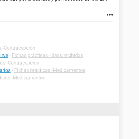
s -Contracepción
irve
-
Fichas prácticas -Ideas recibidas
cas -Contracepción
arios
-
Fichas prácticas -Medicamentos
cticas -Medicamentos