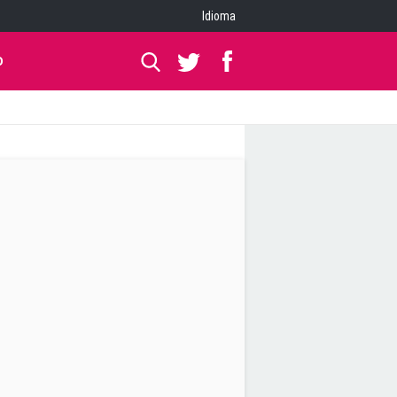
Idioma
O