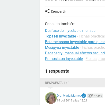
Compartir
Consulta también:
Desfase de inyectable mensual
Topasel inyectable
-
Fichas práctica
Betametasona inyectable para que s
Mesigyna inyectable
-
Fichas prácti
Decapeptyl mensual efectos secund
Primosiston inyectable
-
Fichas prá
1 respuesta
RESPUESTA 1 / 1
Dra. Marta Marnet
47.660
14 oct 2019 a las 12:21