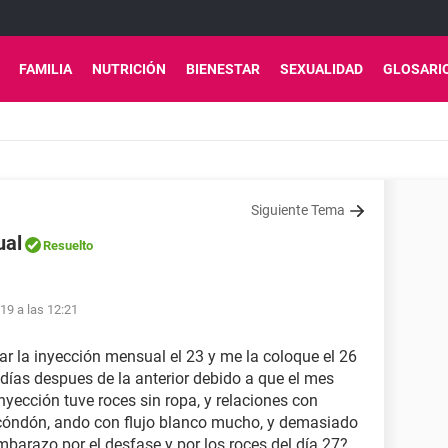
FAMILIA
NUTRICIÓN
BIENESTAR
SEXUALIDAD
GLOSARI
Siguiente Tema
ual
Resuelto
1
19 a las 12:21
ar la inyección mensual el 23 y me la coloque el 26
días despues de la anterior debido a que el mes
inyección tuve roces sin ropa, y relaciones con
 cóndón, ando con flujo blanco mucho, y demasiado
mbarazo por el desfase y por los roces del día 27?