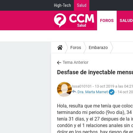
High-Tech
Salud
FOROS
SALUD
Foros
Embarazo
Tema Anterior
Desfase de inyectable mens
Issa010101
- 13 oct 2019 a las 04:2
Dra. Marta Marnet
-
14 oct 20
Hola, resulta que me tenía que coloc
terminando mi periodo (9vo dia), 34 
tenía 31 días, y el 27 despues de la 
condón y el 1 relaciones anales sin
dolor en los pechos..hay riesgo de e