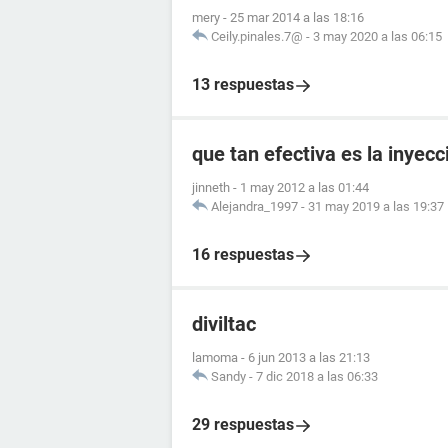
mery
-
25 mar 2014 a las 18:16
Ceily.pinales.7@
-
3 may 2020 a las 06:15
13 respuestas
que tan efectiva es la inyec
jinneth
-
1 may 2012 a las 01:44
Alejandra_1997
-
31 may 2019 a las 19:37
16 respuestas
diviltac
lamoma
-
6 jun 2013 a las 21:13
Sandy
-
7 dic 2018 a las 06:33
29 respuestas