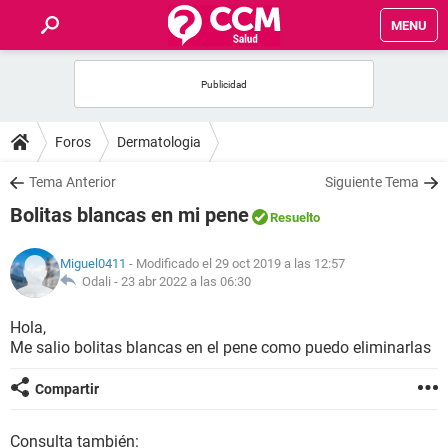
MENU
INICIO
FOROS
Foros
Dermatologia
SALUD
Tema Anterior
Siguiente Tema
Bolitas blancas en mi pene
Resuelto
FAMILIA
Miguel0411
- Modificado el 29 oct 2019 a las 12:57
NUTRICIÓN
Odali -
23 abr 2022 a las 06:30
Hola,
BIENESTAR
Me salio bolitas blancas en el pene como puedo eliminarlas
SEXUALIDAD
Compartir
GLOSARIO
Consulta también: