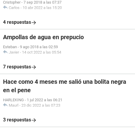
Cristopher
-
7 sep 2018 a las 07:37
Carlos
-
10 abr 2022 a las 15:20
4 respuestas
Ampollas de agua en prepucio
Esteban
-
9 ago 2018 a las 02:59
Javier
-
14 oct 2022 a las 05:54
7 respuestas
Hace como 4 meses me salió una bolita negra
en el pene
HARLEKING
-
1 jul 2022 a las 06:21
Maurl
-
23 dic 2022 a las 07:23
3 respuestas