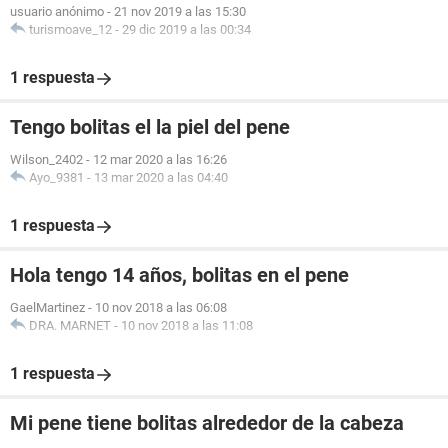
usuario anónimo
-
21 nov 2019 a las 15:30
turismoave_12
-
29 dic 2019 a las 00:34
1 respuesta
Tengo bolitas el la piel del pene
Wilson_2402
-
12 mar 2020 a las 16:26
Ayo_9381
-
13 mar 2020 a las 04:40
1 respuesta
Hola tengo 14 años, bolitas en el pene
GaelMartinez
-
10 nov 2018 a las 06:08
DRA. MARNET
-
10 nov 2018 a las 11:08
1 respuesta
Mi pene tiene bolitas alrededor de la cabeza