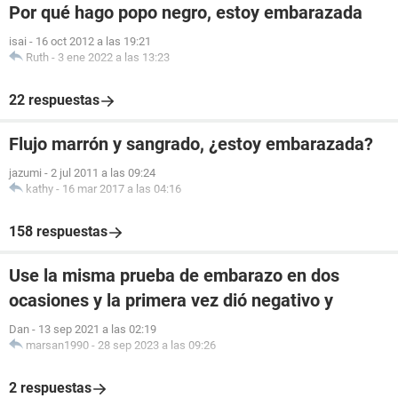
Por qué hago popo negro, estoy embarazada
isai
-
16 oct 2012 a las 19:21
Ruth
-
3 ene 2022 a las 13:23
22 respuestas
Flujo marrón y sangrado, ¿estoy embarazada?
jazumi
-
2 jul 2011 a las 09:24
kathy
-
16 mar 2017 a las 04:16
158 respuestas
Use la misma prueba de embarazo en dos
ocasiones y la primera vez dió negativo y
Dan
-
13 sep 2021 a las 02:19
marsan1990
-
28 sep 2023 a las 09:26
2 respuestas