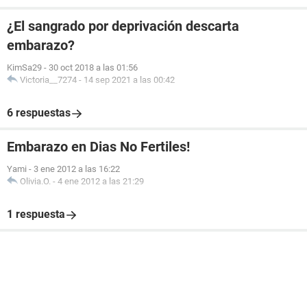
¿El sangrado por deprivación descarta
embarazo?
KimSa29
-
30 oct 2018 a las 01:56
Victoria__7274
-
14 sep 2021 a las 00:42
6 respuestas
Embarazo en Dias No Fertiles!
Yami
-
3 ene 2012 a las 16:22
Olivia.O.
-
4 ene 2012 a las 21:29
1 respuesta