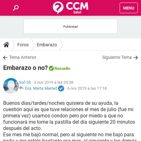
MENU
INICIO
FOROS
Foros
Embarazo
SALUD
Tema Anterior
Siguiente Tema
Embarazo o no?
Resuelto
FAMILIA
Sof-55
- 3 nov 2019 a las 05:38
NUTRICIÓN
Dra. Marta Marnet
-
6 nov 2019 a las 17:18
Buenos dias/tardes/noches quisiera de su ayuda, la
BIENESTAR
cuestión aquí es que tuve relaciones el mes de julio (fue mi
primera vez) usamos condon pero por miedo a que no
SEXUALIDAD
funcionará me tome la pastilla del día siguiente 20 minutos
después del acto.
Ese mes me bajó normal, pero al siguiente no me bajó para
GLOSARIO
nada y me estrés bastante ese mes, al siguiente y los demás