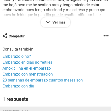
me bajó pero me he sentido rara y tengo miedo de estar
embarazada pues tengo obesidad y me estrésa y preocupa
pues he leído que la pastilla puede resultar niña por tener
obesidad, tengo mucho miedo.
Ver más
Y no se si sea psicológico esto o que pero la barriga la notó
distinta, alguien podría ayudarme?
Compartir
Consulta también:
Embarazo o no?
Embarazo en días no fertiles
Amoxicilina en el embarazo
Embarazo con menstruación
23 semanas de embarazo cuantos meses son
Embarazo con diu
1 respuesta