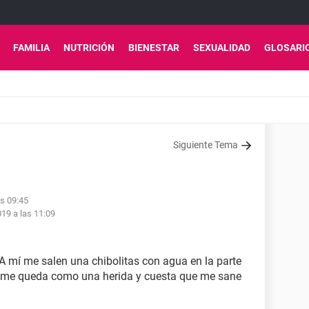
FAMILIA
NUTRICIÓN
BIENESTAR
SEXUALIDAD
GLOSARI
Siguiente Tema
as 09:45
19 a las 11:09
 A mí me salen una chibolitas con agua en la parte
to me queda como una herida y cuesta que me sane