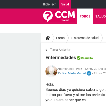
High-Tech
Salud
FOROS
SALUD
Foros
El sistema de salud
Tema Anterior
Enfermedades
Resuelto
Anamartinez_1986
- 12 nov 2019 a l
Dra. Marta Marnet
-
15 nov 20
Hola,
Buenos días yo quisiera saber algo.
íntima por fuera y si me las revien
yo quisiera saber que es