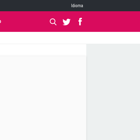
Idioma
O