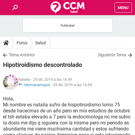
MENU
INICIO
FOROS
Foros
Salud
SALUD
Tema Anterior
Siguiente Tema
Hipotiroidismo descontrolado
FAMILIA
Natalia
- 29 dic 2019 a las 16:49
NUTRICIÓN
Hermanamayor
-
29 dic 2019 a las 16:54
Hola,
BIENESTAR
Mi nombre es natalia sufro de hispotiroidismo tomo 75
desde hacecmas de un año pero en mis estudios de octubre
SEXUALIDAD
el tsh estaba elevado a 7 pero la endocrinologa no me subio
la dosis me dijo q siguiera con la misma pero mi periodo es
abundante me viene muchisima cantidad y estoy sufriendo
GLOSARIO
como ataques de panico depresion nose si esta relacionado