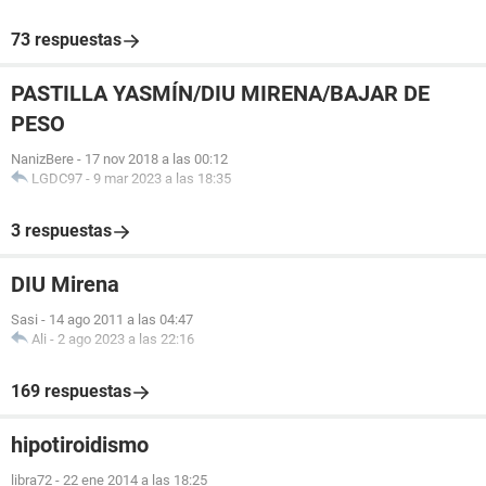
73 respuestas
PASTILLA YASMÍN/DIU MIRENA/BAJAR DE
PESO
NanizBere
-
17 nov 2018 a las 00:12
LGDC97
-
9 mar 2023 a las 18:35
3 respuestas
DIU Mirena
Sasi
-
14 ago 2011 a las 04:47
Ali
-
2 ago 2023 a las 22:16
169 respuestas
hipotiroidismo
libra72
-
22 ene 2014 a las 18:25