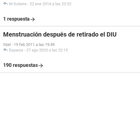
M Gutarra
-
22 ene 2014 a las 23:32
1 respuesta
Menstruación después de retirado el DIU
Itzel
-
19 feb 2011 a las 19:49
Esparza
-
27 ago 2023 a las 22:15
190 respuestas