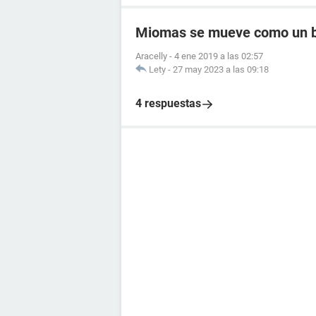
Miomas se mueve como un 
Aracelly
-
4 ene 2019 a las 02:57
Lety
-
27 may 2023 a las 09:18
4 respuestas