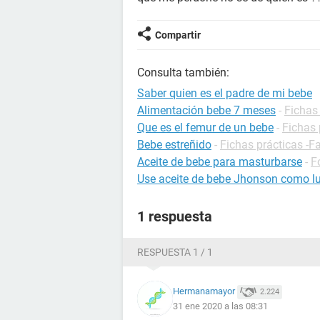
Compartir
Consulta también:
Saber quien es el padre de mi bebe
Alimentación bebe 7 meses
-
Fichas 
Que es el femur de un bebe
-
Fichas 
Bebe estreñido
-
Fichas prácticas -F
Aceite de bebe para masturbarse
-
F
Use aceite de bebe Jhonson como lu
1 respuesta
RESPUESTA 1 / 1
Hermanamayor
2.224
31 ene 2020 a las 08:31