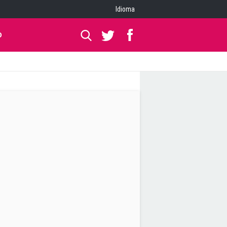
Idioma
O