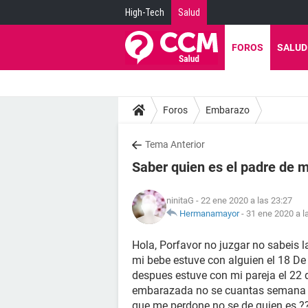
High-Tech
Salud
FOROS
SALUD
Foros
Embarazo
Tema Anterior
Saber quien es el padre de 
ninitaG
- 22 ene 2020 a las 23:27
Hermanamayor
-
31 ene 2020 a l
Hola, Porfavor no juzgar no sabeis l
mi bebe estuve con alguien el 18 De
despues estuve con mi pareja el 22
embarazada no se cuantas semana to
que me perdone no se de quien es ?