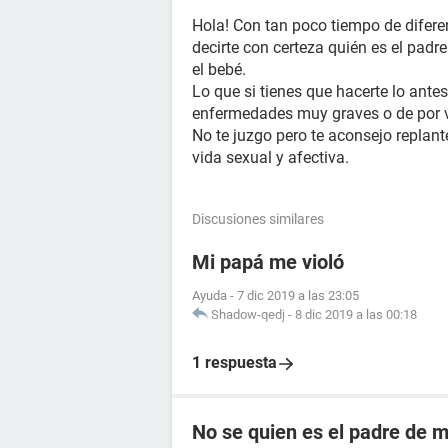
Hola! Con tan poco tiempo de difere
decirte con certeza quién es el padre
el bebé.
Lo que si tienes que hacerte lo ant
enfermedades muy graves o de por v
No te juzgo pero te aconsejo repla
vida sexual y afectiva.
Discusiones similares
Mi papá me violó
Ayuda
-
7 dic 2019 a las 23:05
Shadow-qedj
-
8 dic 2019 a las 00:18
1 respuesta
No se quien es el padre de mi