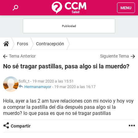
MENU
INICIO
FOROS
Foros
Contracepción
SALUD
Tema Anterior
Siguiente Tema
No sé tragar pastillas, pasa algo si la muerdo?
FAMILIA
Sofii_t
- 19 mar 2020 a las 15:51
NUTRICIÓN
Hermanamayor
-
19 mar 2020 a las 16:17
Hola, ayer a las 2 am tuve relaciones con mi novio y hoy voy
BIENESTAR
a comprar la pastilla del día después pasa algo si la
muerdo? lo que pasa es que no sé tragar pastillas
SEXUALIDAD
Compartir
GLOSARIO