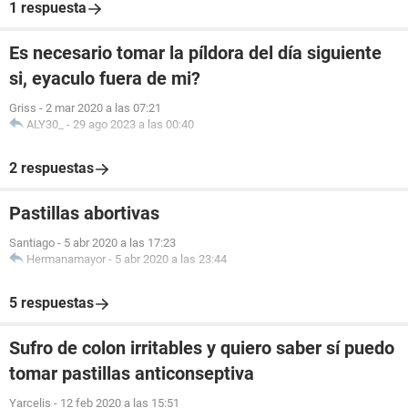
1 respuesta
Es necesario tomar la píldora del día siguiente
si, eyaculo fuera de mi?
Griss
-
2 mar 2020 a las 07:21
ALY30_
-
29 ago 2023 a las 00:40
2 respuestas
Pastillas abortivas
Santiago
-
5 abr 2020 a las 17:23
Hermanamayor
-
5 abr 2020 a las 23:44
5 respuestas
Sufro de colon irritables y quiero saber sí puedo
tomar pastillas anticonseptiva
Yarcelis
-
12 feb 2020 a las 15:51