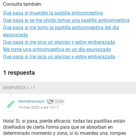
Consulta también:
Que pasa si muerdes la pastilla anticonceptiva
Que pasa si se me olvido tomar una pastilla anticonceptiva
Que pasa si me tomo la pastilla anticonceptiva del día
equivocado
Que pasa si me pica un alacrán y estoy embarazada
Me tome una anticonceptiva en un día equivocado
Que pasa si me pica un alacran y estoy embarazada
✓
1 respuesta
RESPUESTA 1 / 1
Hermanamayor
2.224
19 mar 2020 a las 16:17
Hola! Si, si pasa, pierde eficacia: todas las pastillas están
diseñados de cierta forma para que se absorban en
determinado momento y zona, si tú muerdes una, rompes