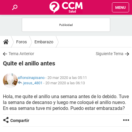
MENU
INICIO
FOROS
Foros
Embarazo
SALUD
Tema Anterior
Siguiente Tema
Quite el anillo antes
FAMILIA
alfonsinapisano
- 20 mar 2020 a las 05:11
NUTRICIÓN
jesus_4801
-
20 mar 2020 a las 06:13
Hola, me quite el anillo una semana antes de lo debido. Tuve
BIENESTAR
la semana de descanso y luego me coloqué el anillo nuevo.
En esa semana tuve mi periodo. Puedo estar embarazada?
SEXUALIDAD
Compartir
GLOSARIO