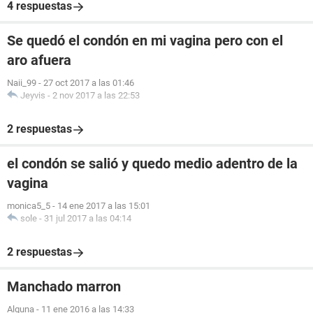
4 respuestas
Se quedó el condón en mi vagina pero con el
aro afuera
Naii_99
-
27 oct 2017 a las 01:46
Jeyvis
-
2 nov 2017 a las 22:53
2 respuestas
el condón se salió y quedo medio adentro de la
vagina
monica5_5
-
14 ene 2017 a las 15:01
sole
-
31 jul 2017 a las 04:14
2 respuestas
Manchado marron
Alguna
-
11 ene 2016 a las 14:33