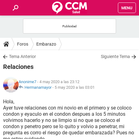
MENU
INICIO
FOROS
Foros
Embarazo
SALUD
Tema Anterior
Siguiente Tema
Relaciones
FAMILIA
Anonime7
- 4 may 2020 a las 23:12
NUTRICIÓN
Hermanamayor
-
5 may 2020 a las 03:01
Hola,
BIENESTAR
Ayer tuve relaciones con mi novio en el primero y se coloco
condon y eyaculo en el condon despues a los 5 minutos
SEXUALIDAD
volvimos hacerlo y no se limpio si no que se coloco el
condon y penetro pero se lo quito y volvio a penetrar, mi
pregunta es corro el riesgo de quedar embarazada? Pues no
GLOSARIO
me estoy cuidando