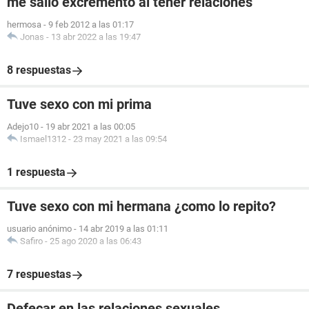
me salio excremento al tener relaciones
hermosa
-
9 feb 2012 a las 01:17
Jonas
-
13 abr 2022 a las 19:47
8 respuestas
Tuve sexo con mi prima
Adejo10
-
19 abr 2021 a las 00:05
Ismael1312
-
23 may 2021 a las 09:54
1 respuesta
Tuve sexo con mi hermana ¿como lo repito?
usuario anónimo
-
14 abr 2019 a las 01:11
Safiro
-
25 ago 2020 a las 06:43
7 respuestas
Defecar en las relaciones sexuales