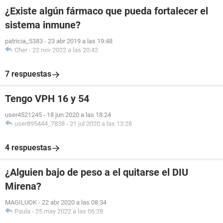
¿Existe algún fármaco que pueda fortalecer el
sistema inmune?
patricia_5383
-
23 abr 2019 a las 19:48
Cher
-
22 nov 2022 a las 20:42
7 respuestas
Tengo VPH 16 y 54
user4521245
-
18 jun 2020 a las 18:24
user895444_7838
-
21 jul 2020 a las 13:28
4 respuestas
¿Alguien bajo de peso a el quitarse el DIU
Mirena?
MAGILUOK
-
22 abr 2020 a las 08:34
Paula
-
25 may 2022 a las 06:28