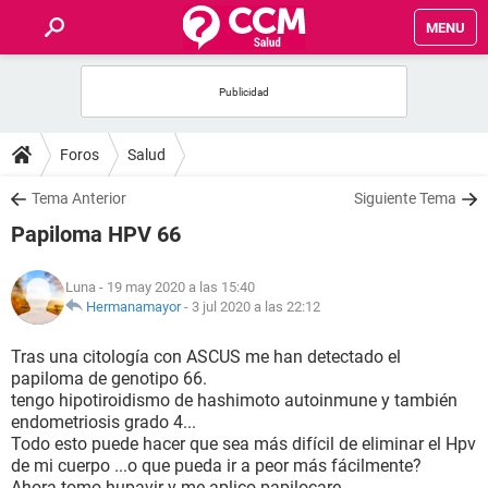
MENU
INICIO
FOROS
Foros
Salud
SALUD
Tema Anterior
Siguiente Tema
Papiloma HPV 66
FAMILIA
Luna
- 19 may 2020 a las 15:40
NUTRICIÓN
Hermanamayor
-
3 jul 2020 a las 22:12
Tras una citología con ASCUS me han detectado el
BIENESTAR
papiloma de genotipo 66.
tengo hipotiroidismo de hashimoto autoinmune y también
SEXUALIDAD
endometriosis grado 4...
Todo esto puede hacer que sea más difícil de eliminar el Hpv
de mi cuerpo ...o que pueda ir a peor más fácilmente?
GLOSARIO
Ahora tomo hupavir y me aplico papilocare.