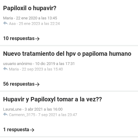
Papiloxil o hupavir?
Maria
-
22 ene 2020 a las 13:45
Aaa
-
25 ene 2023 a las 22:24
10 respuestas
Nuevo tratamiento del hpv o papiloma humano
usuario anónimo
-
10 dic 2019 a las 17:31
Maria
-
22 sep 2023 a las 15:40
56 respuestas
Hupavir y Papiloxyl tomar a la vez??
LauraLune
-
3 abr 2021 a las 16:00
Carmenn_3175
-
7 sep 2021 a las 23:47
1 respuesta