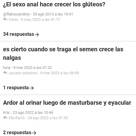
¿El sexo anal hace crecer los glúteos?
@flakissandrey
-
29 ago 2013 a las 19:41
Fenix
-
9 may 2023 a las 01:17
34 respuestas
es cierto cuando se traga el semen crece las
nalgas
luna
-
9 mar 2023 a las 01:32
usuario anónimo
-
9 mar 2023 a las 06:09
1 respuesta
Ardor al orinar luego de masturbarse y eyacular
Kris
-
23 ago 2022 a las 10:44
Flecha10
-
24 ago 2022 a las 01:55
2 respuestas