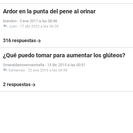
Ardor en la punta del pene al orinar
brandon
-
3 ene 2011 a las 08:48
Juan
-
17 abr 2022 a las 06:28
316 respuestas
¿Qué puedo tomar para aumentar los glúteos?
Smeraldamorenoestrella
-
15 dic 2015 a las 00:51
luimarvas
-
22 ene 2016 a las 04:59
2 respuestas