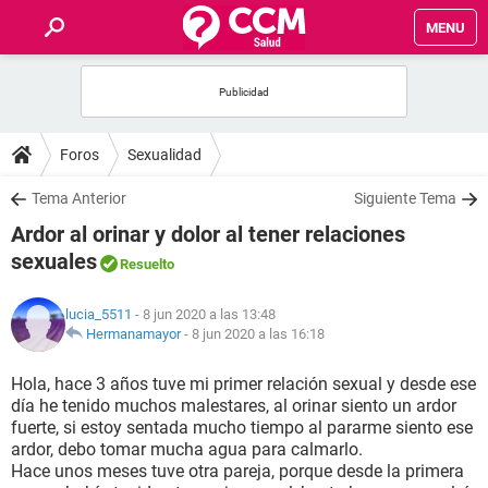
MENU
INICIO
FOROS
Foros
Sexualidad
SALUD
Tema Anterior
Siguiente Tema
Ardor al orinar y dolor al tener relaciones
FAMILIA
sexuales
Resuelto
NUTRICIÓN
lucia_5511
- 8 jun 2020 a las 13:48
Hermanamayor
-
8 jun 2020 a las 16:18
BIENESTAR
Hola, hace 3 años tuve mi primer relación sexual y desde ese
día he tenido muchos malestares, al orinar siento un ardor
SEXUALIDAD
fuerte, si estoy sentada mucho tiempo al pararme siento ese
ardor, debo tomar mucha agua para calmarlo.
Hace unos meses tuve otra pareja, porque desde la primera
GLOSARIO