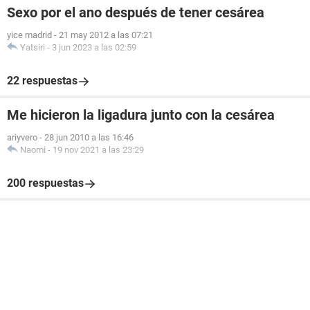
Sexo por el ano después de tener cesárea
yice madrid
-
21 may 2012 a las 07:21
Yatsiri
-
3 jun 2023 a las 02:59
22 respuestas
Me hicieron la ligadura junto con la cesárea
ariyvero
-
28 jun 2010 a las 16:46
Naomi
-
19 nov 2021 a las 23:29
200 respuestas