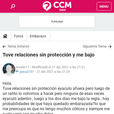
MENU
INICIO
FOROS
Foros
Embarazo
SALUD
Tema Anterior
Siguiente Tema
Tuve relaciones sin protección y me bajo
FAMILIA
Joselin17
- Modificado el 21 abr 2021 a las 21:21
NUTRICIÓN
jessi2731
-
21 abr 2021 a las 21:25
Hola,
BIENESTAR
Tuve relaciones sin protección eyaculo afuera pero luego de
un ratito lo volvimos a hacer pero ninguna de esas veces
SEXUALIDAD
eyaculó adentro , luego a los dos días me bajo la regla , hay
probabilidades de que haya quedado embarazada?lo que
me preocupa es que no tengo muchos cólicos y siempre me
GLOSARIO
suele venir con mucho dolor