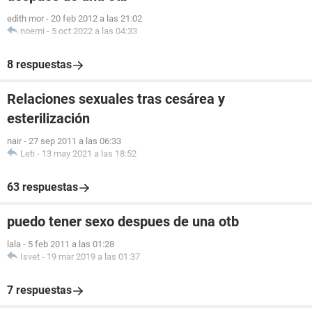
edith mor
-
20 feb 2012 a las 21:02
noemi
-
5 oct 2022 a las 04:33
8 respuestas
Relaciones sexuales tras cesárea y
esterilización
nair
-
27 sep 2011 a las 06:33
Leti
-
13 may 2021 a las 18:52
63 respuestas
puedo tener sexo despues de una otb
lala
-
5 feb 2011 a las 01:28
Isvet
-
19 mar 2019 a las 01:37
7 respuestas