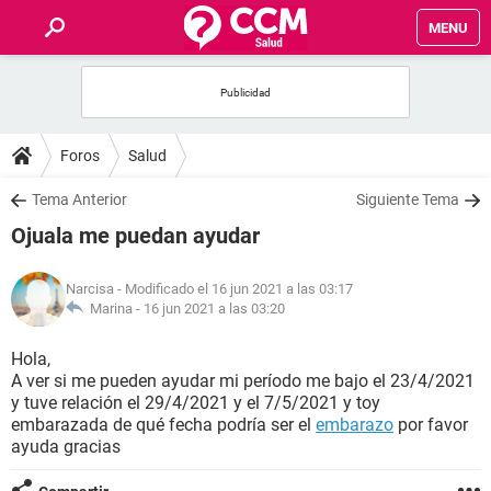
MENU
INICIO
FOROS
Foros
Salud
SALUD
Tema Anterior
Siguiente Tema
Ojuala me puedan ayudar
FAMILIA
Narcisa
- Modificado el 16 jun 2021 a las 03:17
NUTRICIÓN
Marina -
16 jun 2021 a las 03:20
Hola,
BIENESTAR
A ver si me pueden ayudar mi período me bajo el 23/4/2021
y tuve relación el 29/4/2021 y el 7/5/2021 y toy
SEXUALIDAD
embarazada de qué fecha podría ser el
embarazo
por favor
ayuda gracias
GLOSARIO