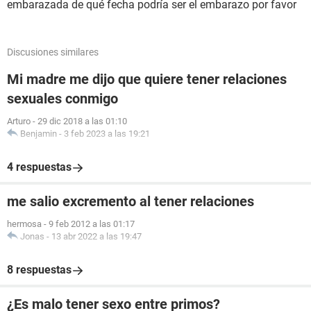
embarazada de qué fecha podría ser el embarazo por favor
Discusiones similares
Mi madre me dijo que quiere tener relaciones
sexuales conmigo
Arturo
-
29 dic 2018 a las 01:10
Benjamin
-
3 feb 2023 a las 19:21
4 respuestas
me salio excremento al tener relaciones
hermosa
-
9 feb 2012 a las 01:17
Jonas
-
13 abr 2022 a las 19:47
8 respuestas
¿Es malo tener sexo entre primos?