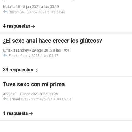
Natalia-18
-
8 jun 2021 a las 00:19
Rafael34
-
30 nov 2021 a las 21:47
4 respuestas
¿El sexo anal hace crecer los glúteos?
@flakissandrey
-
29 ago 2013 a las 19:41
Fenix
-
9 may 2023 a las 01:17
34 respuestas
Tuve sexo con mi prima
Adejo10
-
19 abr 2021 a las 00:05
Ismael1312
-
23 may 2021 a las 09:54
1 respuesta