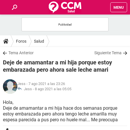
MENU
INICIO
FOROS
Foros
Salud
SALUD
Tema Anterior
Siguiente Tema
Deje de amamantar a mi hija porque estoy
FAMILIA
embarazada pero ahora sale leche amari
NUTRICIÓN
Jess
- 7 ago 2021 a las 23:26
Jess -
8 ago 2021 a las 05:05
BIENESTAR
Hola,
Deje de amamantar a mi hija hace dos semanas porque
SEXUALIDAD
estoy embarazada pero ahora tengo leche amarilla muy
espesa parecida a pus pero no huele mal... Me preocupa
GLOSARIO