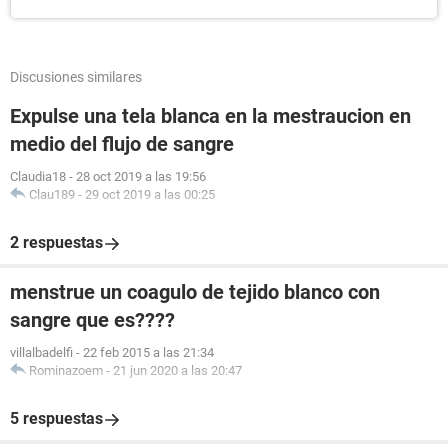
Discusiones similares
Expulse una tela blanca en la mestraucion en
medio del flujo de sangre
Claudia18
-
28 oct 2019 a las 19:56
Clau189
-
29 oct 2019 a las 00:25
2 respuestas
menstrue un coagulo de tejido blanco con
sangre que es????
villalbadelfi
-
22 feb 2015 a las 21:34
Rominazoem
-
21 jun 2020 a las 20:47
5 respuestas