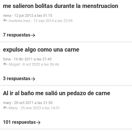
me salieron bolitas durante la menstruacion
nena
-
12 jun 2012 a las 01:15
marlene-ines
-
12 sep 2014 a las 22:09
7 respuestas
expulse algo como una carne
Gina
-
19 dic 2011 a las 21:43
Abigail
-
8 oct 2020 a las 06:44
3 respuestas
Al ir al baño me salió un pedazo de carne
mary
-
20 oct 2011 a las 21:35
Many
-
25 ene 2023 a las 14:01
101 respuestas