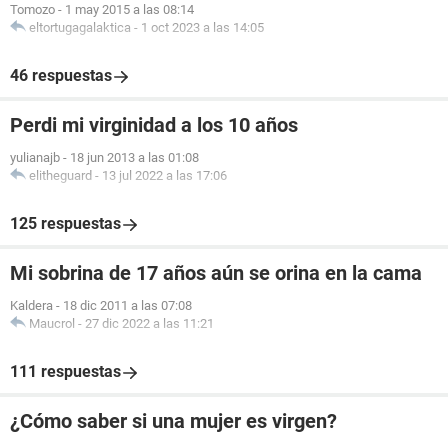
Tomozo
-
1 may 2015 a las 08:14
eltortugagalaktica
-
1 oct 2023 a las 14:05
46 respuestas
Perdi mi virginidad a los 10 años
yulianajb
-
18 jun 2013 a las 01:08
elitheguard
-
13 jul 2022 a las 17:06
125 respuestas
Mi sobrina de 17 años aún se orina en la cama
Kaldera
-
18 dic 2011 a las 07:08
Maucrol
-
27 dic 2022 a las 11:21
111 respuestas
¿Cómo saber si una mujer es virgen?