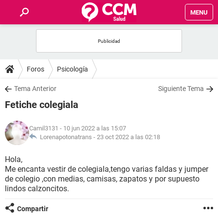
MENU
INICIO
FOROS
Foros
Psicología
SALUD
Tema Anterior
Siguiente Tema
Fetiche colegiala
FAMILIA
Camil3131
- 10 jun 2022 a las 15:07
NUTRICIÓN
Lorenapotonatrans -
23 oct 2022 a las 02:18
Hola,
BIENESTAR
Me encanta vestir de colegiala,tengo varias faldas y jumper
de colegio ,con medias, camisas, zapatos y por supuesto
SEXUALIDAD
lindos calzoncitos.
Compartir
GLOSARIO