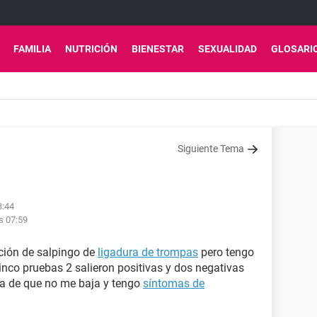
FAMILIA
NUTRICIÓN
BIENESTAR
SEXUALIDAD
GLOSARI
Siguiente Tema
3:44
s 07:59
ción de salpingo de
ligadura de trompas
pero tengo
inco pruebas 2 salieron positivas y dos negativas
ha de que no me baja y tengo
síntomas de