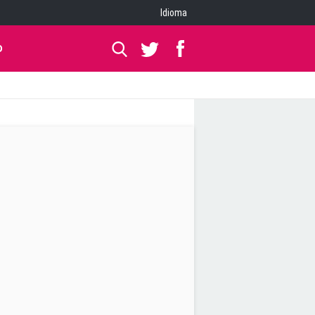
Idioma
O