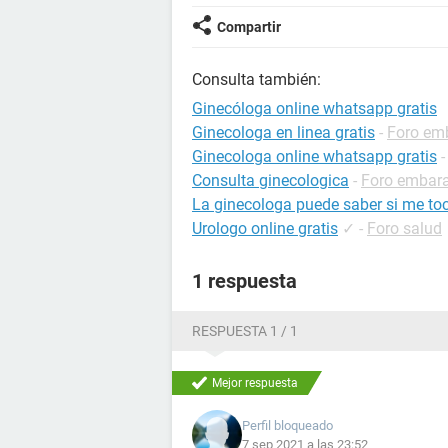
Compartir
Consulta también:
Ginecóloga online whatsapp gratis
Ginecologa en linea gratis
-
Foro em
Ginecologa online whatsapp gratis
Consulta ginecologica
-
Foro embar
La ginecologa puede saber si me to
Urologo online gratis
✓
-
Foro salud
1 respuesta
RESPUESTA 1 / 1
Mejor respuesta
Perfil bloqueado
7 sep 2021 a las 23:52