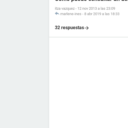
itza vazquez
-
12 nov 2013 a las 23:09
marlene-ines
-
8 abr 2019 a las 18:33
32 respuestas