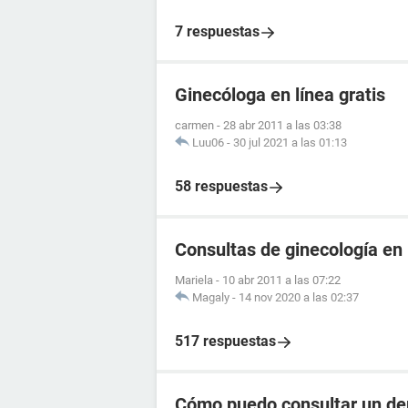
7 respuestas
Ginecóloga en línea gratis
carmen
-
28 abr 2011 a las 03:38
Luu06
-
30 jul 2021 a las 01:13
58 respuestas
Consultas de ginecología en 
Mariela
-
10 abr 2011 a las 07:22
Magaly
-
14 nov 2020 a las 02:37
517 respuestas
Cómo puedo consultar un der