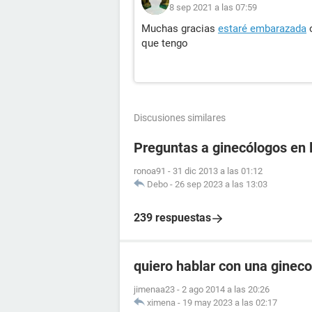
8 sep 2021 a las 07:59
Muchas gracias
estaré embarazada
o
que tengo
Discusiones similares
Preguntas a ginecólogos en l
ronoa91
-
31 dic 2013 a las 01:12
Debo
-
26 sep 2023 a las 13:03
239 respuestas
quiero hablar con una ginec
jimenaa23
-
2 ago 2014 a las 20:26
ximena
-
19 may 2023 a las 02:17