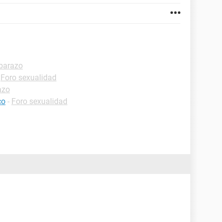
barazo
-
Foro sexualidad
azo
co
-
Foro sexualidad