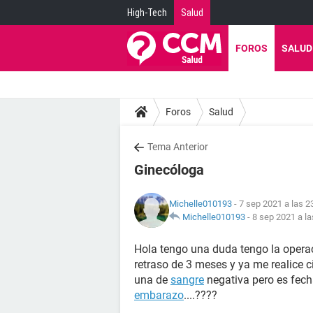
High-Tech
Salud
FOROS
SALUD
Foros
Salud
Tema Anterior
Ginecóloga
Michelle010193
- 7 sep 2021 a las 2
Michelle010193
-
8 sep 2021 a la
Hola tengo una duda tengo la opera
retraso de 3 meses y ya me realice c
una de
sangre
negativa pero es fec
embarazo
....????