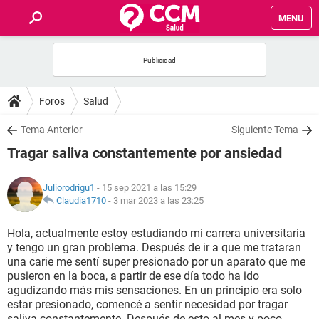
MENU
INICIO
FOROS
Foros
Salud
SALUD
Tema Anterior
Siguiente Tema
Tragar saliva constantemente por ansiedad
FAMILIA
Juliorodrigu1
- 15 sep 2021 a las 15:29
NUTRICIÓN
Claudia1710
-
3 mar 2023 a las 23:25
Hola, actualmente estoy estudiando mi carrera universitaria
BIENESTAR
y tengo un gran problema. Después de ir a que me trataran
una carie me sentí super presionado por un aparato que me
SEXUALIDAD
pusieron en la boca, a partir de ese día todo ha ido
agudizando más mis sensaciones. En un principio era solo
estar presionado, comencé a sentir necesidad por tragar
GLOSARIO
saliva constantemente. Después de esto al mes y poco