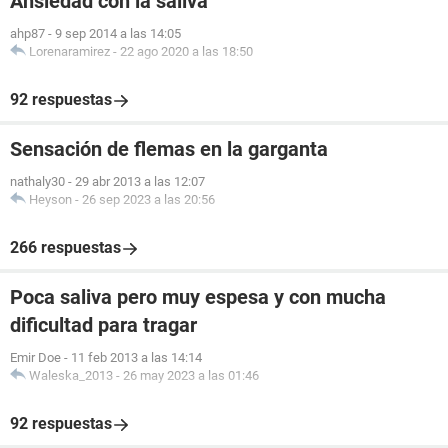
Ansiedad con la saliva
ahp87
-
9 sep 2014 a las 14:05
Lorenaramirez
-
22 ago 2020 a las 18:50
92 respuestas
Sensación de flemas en la garganta
nathaly30
-
29 abr 2013 a las 12:07
Heyson
-
26 sep 2023 a las 20:56
266 respuestas
Poca saliva pero muy espesa y con mucha
dificultad para tragar
Emir Doe
-
11 feb 2013 a las 14:14
Waleska_2013
-
26 may 2023 a las 01:46
92 respuestas