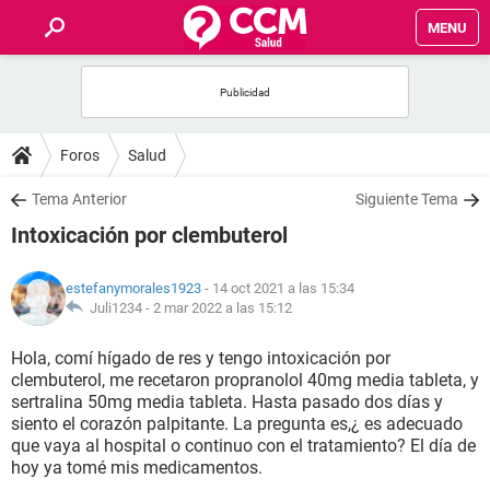
MENU
INICIO
FOROS
Foros
Salud
SALUD
Tema Anterior
Siguiente Tema
Intoxicación por clembuterol
FAMILIA
estefanymorales1923
- 14 oct 2021 a las 15:34
NUTRICIÓN
Juli1234 -
2 mar 2022 a las 15:12
Hola, comí hígado de res y tengo intoxicación por
BIENESTAR
clembuterol, me recetaron propranolol 40mg media tableta, y
sertralina 50mg media tableta. Hasta pasado dos días y
SEXUALIDAD
siento el corazón palpitante. La pregunta es,¿ es adecuado
que vaya al hospital o continuo con el tratamiento? El día de
hoy ya tomé mis medicamentos.
GLOSARIO