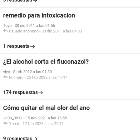
remedio para intoxicacion
Toyo
-
30 dic 2011 a las 01:56
usuario anónimo
-
30 dic 2011 a las 04:00
1 respuesta
¿El alcohol corta el fluconazol?
yiyo
-
8 feb 2012 a las 01:39
Micheru
-
25 feb 2022 a las 17:14
174 respuestas
Cómo quitar el mal olor del ano
Jc09_0912
-
15 nov 2021 a las 16:55
Yomir
-
17 feb 2023 a las 21:14
9 respuestas