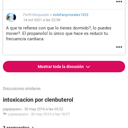
Perfil bloqueado
>
estefanymorales1923
14 oct 2021 a las 22:58
A que te refieres con que lo tienes dormido?, lo puedes
mover?. El propanolol lo único que hace es reducir tu
frecuencia cardiaca
Mostrar toda la discusión
Discusiones similares
intoxicacion por clenbuterol
papipayaso
-
30 may 2016 a las 05:22
papapayaso
-
30 may 2016 a las 18:07
3 respuestas