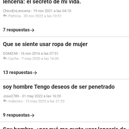
lencería: el secreto de mi vida.
ChicoEnLenceria
-
19 nov 2021 a las 04:10
Patricia
-
30 nov 2022 a las 10:51
7 respuestas
Que se siente usar ropa de mujer
DGMZ44
-
16 nov 2016 a las 07:51
Cache
-
7 may 2020 a las 16:00
13 respuestas
soy hombre Tengo deseos de ser penetrado
Jose2789
-
31 may 2022 a las 16:20
Indeciso
-
13 may 2023 a las 21:23
9 respuestas