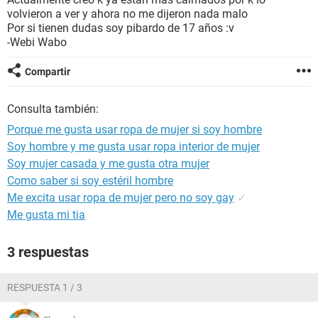
volvieron a ver y ahora no me dijeron nada malo
Por si tienen dudas soy pibardo de 17 años :v
-Webi Wabo
Compartir
Consulta también:
Porque me gusta usar ropa de mujer si soy hombre
Soy hombre y me gusta usar ropa interior de mujer
Soy mujer casada y me gusta otra mujer
Como saber si soy estéril hombre
Me excita usar ropa de mujer pero no soy gay
✓
Me gusta mi tia
3 respuestas
RESPUESTA 1 / 3