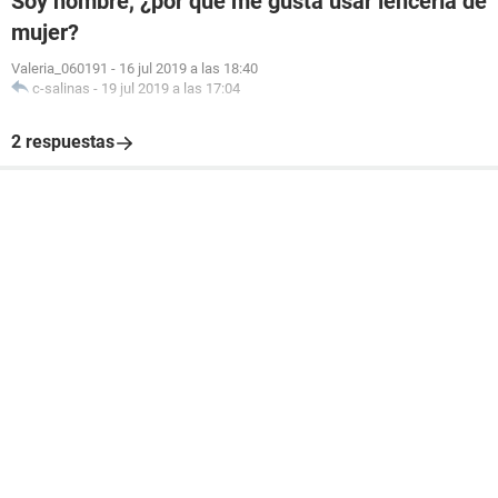
Soy hombre, ¿por qué me gusta usar lencería de
mujer?
Valeria_060191
-
16 jul 2019 a las 18:40
c-salinas
-
19 jul 2019 a las 17:04
2 respuestas