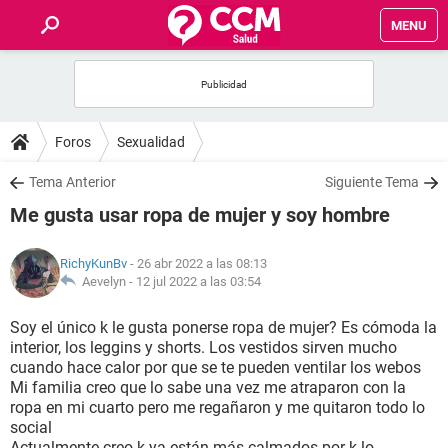
MENU
INICIO
FOROS
Foros
Sexualidad
SALUD
Tema Anterior
Siguiente Tema
Me gusta usar ropa de mujer y soy hombre
FAMILIA
RichyKunBv
- 26 abr 2022 a las 08:13
NUTRICIÓN
Aevelyn -
12 jul 2022 a las 03:54
Soy el único k le gusta ponerse ropa de mujer? Es cómoda la
BIENESTAR
interior, los leggins y shorts. Los vestidos sirven mucho
cuando hace calor por que se te pueden ventilar los webos
SEXUALIDAD
Mi familia creo que lo sabe una vez me atraparon con la
ropa en mi cuarto pero me regañaron y me quitaron todo lo
social
GLOSARIO
Actualmente creo k ya están más calmados por k lo