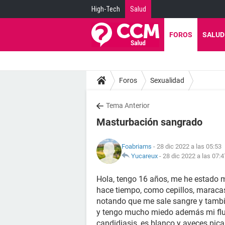
High-Tech
Salud
FOROS
SALUD
Foros
Sexualidad
Tema Anterior
Masturbación sangrado
Foabriams
- 28 dic 2022 a las 05:53
Yucareux
-
28 dic 2022 a las 07:4
Hola, tengo 16 años, me he estado 
hace tiempo, como cepillos, maraca
notando que me sale sangre y tambi
y tengo mucho miedo además mi fluj
candidiasis, es blanco y aveces pica