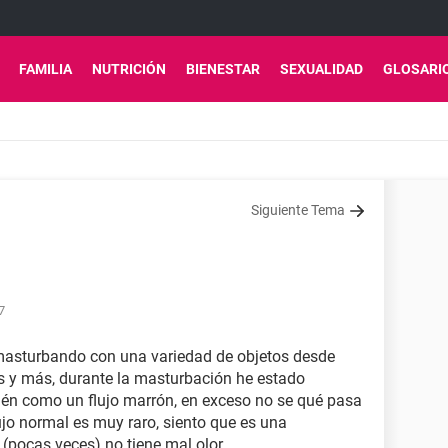
FAMILIA
NUTRICIÓN
BIENESTAR
SEXUALIDAD
GLOSARI
Siguiente Tema
7
masturbando con una variedad de objetos desde
s y más, durante la masturbación he estado
én como un flujo marrón, en exceso no se qué pasa
o normal es muy raro, siento que es una
 (pocas veces) no tiene mal olor