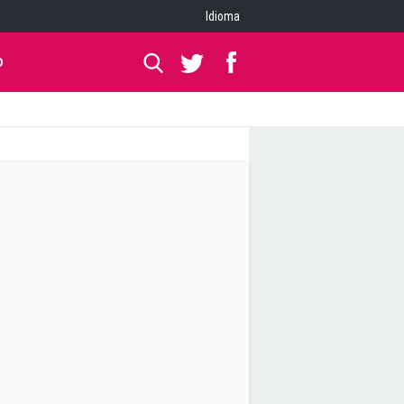
Idioma
O