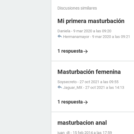
Discusiones similares
Mi primera masturbación
Daniela
-
9 mar 2020 a las 09:20
Hermanamayor
-
9 mar 2020 a las 09:21
1 respuesta
Masturbación femenina
Soysecreto
-
27 oct 2021 a las 09:55
Jaguar_MX
-
27 oct 2021 a las 14:13
1 respuesta
masturbacion anal
juan_dt
-
15 feb 2014 a las 17:59